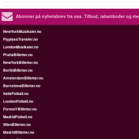
Abonner på nyhetsbrev fra oss. Tilbud, rabattkoder og me
NewYorkMusikaler.no
FlyplassTransfer.no
LondonMusikaler.no
PrahaBilletter.no
NewYorkBilletter.no
BerlinBilletter.no
AmsterdamBilletter.no
BarcelonaBilletter.no
ItaliaFotball.no
LondonFotball.no
Formel1Billetter.no
MadridFotball.no
WienBilletter.no
MadridBilletter.no