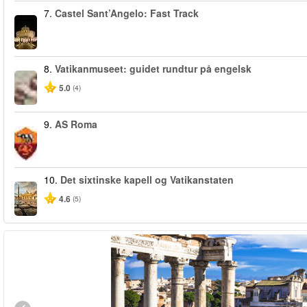
7.
Castel Sant’Angelo: Fast Track
8.
Vatikanmuseet: guidet rundtur på engelsk
5.0
(4)
9.
AS Roma
10.
Det sixtinske kapell og Vatikanstaten
4.6
(5)