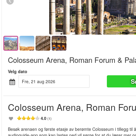
Colosseum Arena, Roman Forum & Palat
Velg dato
S
fre, 21 aug 2026
Colosseum Arena, Roman Forum
4.0
(1)
Besøk arenaen og første etasje av berømte Colosseum i tillegg til 
audioguide-app som kan lastes ned vil sørge for at du lærer mer 