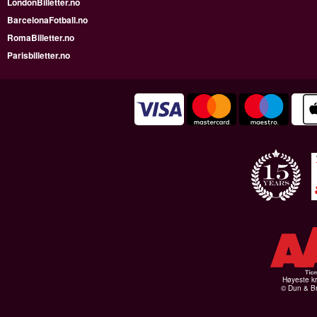
LondonBilletter.no
BarcelonaFotball.no
RomaBilletter.no
Parisbilletter.no
Høyeste kr
© Dun & Br