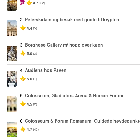
4.7
(22)
2.
Peterskirken og besøk med guide til krypten
4.4
(5)
3.
Borghese Gallery m/ hopp over køen
5.0
(3)
4.
Audiens hos Paven
5.0
(1)
5.
Colosseum, Gladiators Arena & Roman Forum
4.5
(2)
6.
Colosseum & Forum Romanum: Guidede høydepunkt
4.7
(43)