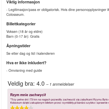
Viktig informasjon
- Legitimasjon/pass er obligatorisk. Hvis dine personopplysninger i
Colosseum.
Billettkategorier
Voksen (18 år og eldre)
Barn (0-17 år): Gratis
Åpningstider
Se etter dag og tid i kalenderen
Hva er ikke inkludert?
- Omvisning med guide
Veldig bra:
4.0
– 1
anmeldelser
Rzym mnie zachwycił
"Trzy pełne dni i 73 km na nogach pozwoliły zachwycić się zabytkami Rzymu Był
Koloseum dzięki zakupionym biletom przez rzymbilety.pl bardzo szybko i sprawnie 