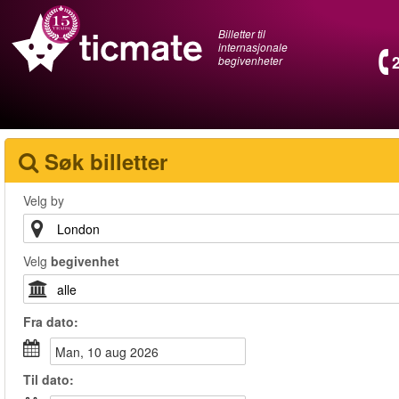
Billetter til
internasjonale
begivenheter
Søk billetter
Velg by
Velg
begivenhet
Fra
dato
:
man, 10 aug 2026
Til
dato
: