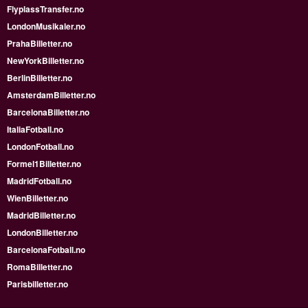
FlyplassTransfer.no
LondonMusikaler.no
PrahaBilletter.no
NewYorkBilletter.no
BerlinBilletter.no
AmsterdamBilletter.no
BarcelonaBilletter.no
ItaliaFotball.no
LondonFotball.no
Formel1Billetter.no
MadridFotball.no
WienBilletter.no
MadridBilletter.no
LondonBilletter.no
BarcelonaFotball.no
RomaBilletter.no
Parisbilletter.no