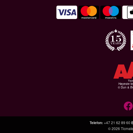
Høyeste kr
© Dun & Br
Telefon
:
+47 21 62 89 60
© 2026
Ticmat