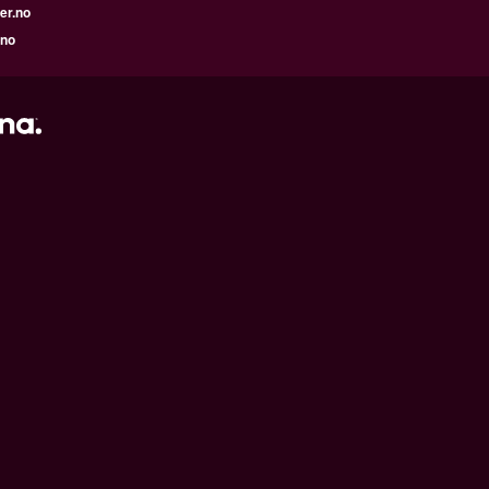
er.no
.no