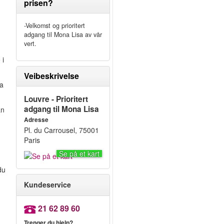
prisen?
-Velkomst og prioritert
adgang til Mona Lisa av vår
vert.
 i
Veibeskrivelse
sa
Louvre - Prioritert
adgang til Mona Lisa
an
Adresse
Pl. du Carrousel, 75001
Paris
Se på et kart
du
Kundeservice
21 62 89 60
Trenger du hjelp?