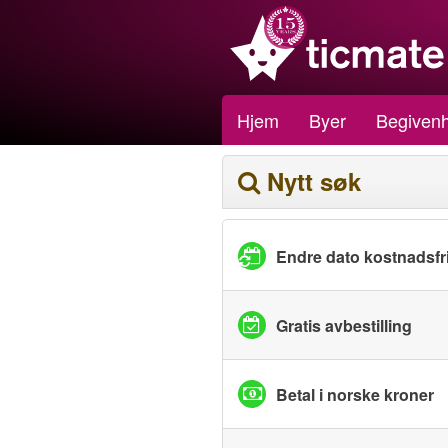
Hjem
Byer
Begivenh
Nytt søk
Endre dato kostnadsfri
Gratis avbestilling
Betal i norske kroner