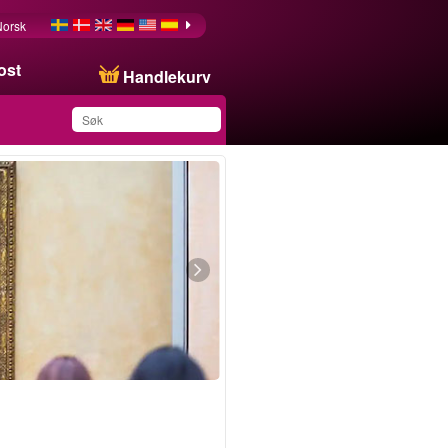
Norsk
ost
Handlekurv
Du har lagret dette
produktet på listen din