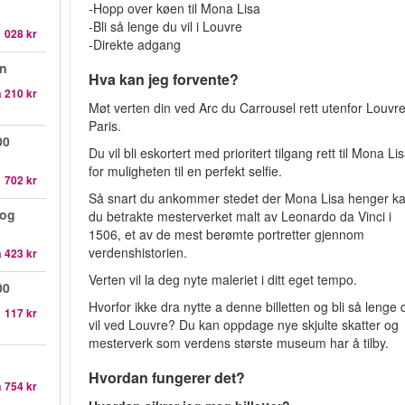
-Hopp over køen til Mona Lisa
-Bli så lenge du vil i Louvre
1 028 kr
-Direkte adgang
en
Hva kan jeg forvente?
a
210 kr
Møt verten din ved Arc du Carrousel rett utenfor Louvre
Paris.
00
Du vil bli eskortert med prioritert tilgang rett til Mona Li
for muligheten til en perfekt selfie.
1 702 kr
Så snart du ankommer stedet der Mona Lisa henger k
 og
du betrakte mesterverket malt av Leonardo da Vinci i
1506, et av de mest berømte portretter gjennom
verdenshistorien.
a
423 kr
Verten vil la deg nyte maleriet i ditt eget tempo.
00
Hvorfor ikke dra nytte a denne billetten og bli så lenge 
1 117 kr
vil ved Louvre? Du kan oppdage nye skjulte skatter og
mesterverk som verdens største museum har å tilby.
Hvordan fungerer det?
a
754 kr