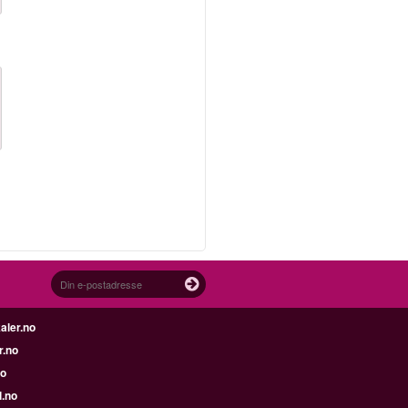
aler.no
r.no
no
l.no