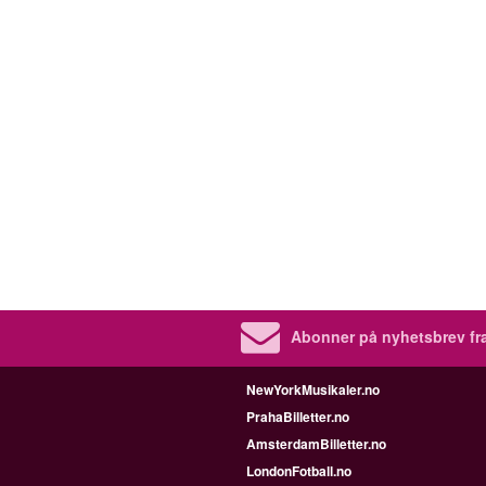
Abonner på nyhetsbrev fra
NewYorkMusikaler.no
PrahaBilletter.no
AmsterdamBilletter.no
LondonFotball.no