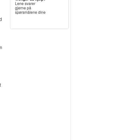
Lene svarer
gjerne på
spørsmålene dine
ed
en
t