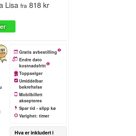
a Lisa
818 kr
fra
ter
Gratis avbestilling
Endre dato
kostnadsfritt
Toppselger
Umiddelbar
bekreftelse
kø
Mobilbillett
aksepteres
Spar tid - slipp kø
t
Varighet
:
timer
Hva er inkludert i