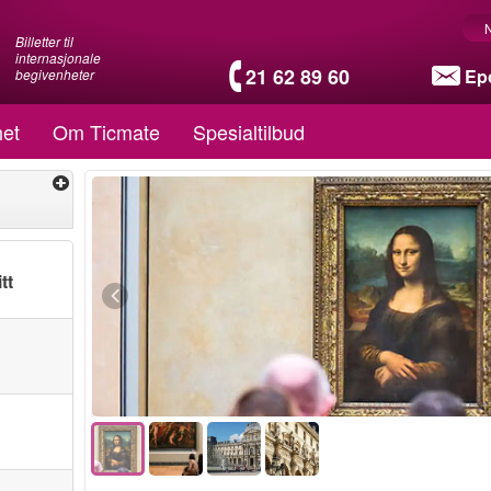
Billetter til
internasjonale
21 62 89 60
Ep
begivenheter
et
Om Ticmate
Spesialtilbud
tt