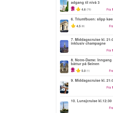
adgang til nivå 3
4.6
Fra
(75)
6.
Triumfbuen: slipp kø
4.5
Fr
(8)
7.
Middagscruise kl. 21:
inklusiv champagne
Fra
8.
Notre-Dame: Inngang
båttur på Seinen
5.0
Fr
(1)
9.
Middagscruise kl. 21:
Fra
10.
Lunsjcruise kl.12:30
Fr