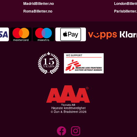
MadridBilletter.no
LondonBillett
RomaBilletter.no
Parisbilletter
WE SUPPORT
Høyeste kredittverdighet
© Dun & Bradstreet 2026