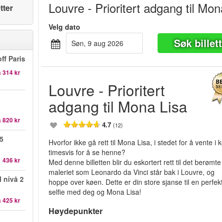
Louvre - Prioritert adgang til Mon
tter
Velg dato
Søk billet
søn, 9 aug 2026
ff Paris
a
314 kr
Louvre - Prioritert
adgang til Mona Lisa
a
820 kr
4.7
(12)
5
Hvorfor ikke gå rett til Mona Lisa, i stedet for å vente i 
timesvis for å se henne?
1 436 kr
Med denne billetten blir du eskortert rett til det berømte
maleriet som Leonardo da Vinci står bak i Louvre, og
l nivå 2
hoppe over køen. Dette er din store sjanse til en perfek
selfie med deg og Mona Lisa!
a
425 kr
Høydepunkter