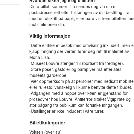
Hvordan sikrer jeg meg billetter?
Din e-billett kommer til å sendes deg via din e-
postadresse rett etter fullføringen av din bestilling. Ta
med en utskrift på papir, eller bare vis frem billetten m
mobiltelefonen din.
Viktig informasjon
-Dette er ikke et besøk med omvisning inkludert, men 
kjapp inngang der verten fører deg rett til maleriet av
Mona Lisa.
-Museet Louvre stenger 18 (bortsett fra fredager).
-Store poser, gåstoler og paraplyer må etterlates i
museets garderobe.
-Vær oppmerksom på at personer med nedsatt mobilite
eller rullestol vanskelig vil kunne benytte dette tilbudet.
-Adgangen med å hoppe over køen er gjenstand for
prosedyrer hos Louvre: Antiterror-tiltaket Vigipirate og
stor pågang fra publikum kan forsinke inngangen.
-Utstillinger er ikke inkludert i våre turer.
Billettkategorier
Voksen (over 18)