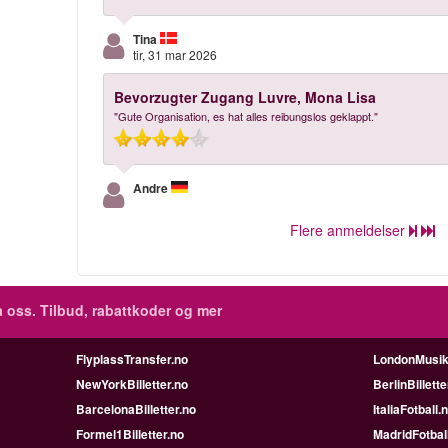
Tina
tir, 31 mar 2026
Bevorzugter Zugang Luvre, Mona Lisa
"Gute Organisation, es hat alles reibungslos geklappt."
Andre
Flere anmeldelser
 oss. Tilbud, rabattkoder og mer
FlyplassTransfer.no
LondonMusik
NewYorkBilletter.no
BerlinBillette
BarcelonaBilletter.no
ItaliaFotball.
Formel1Billetter.no
MadridFotbal