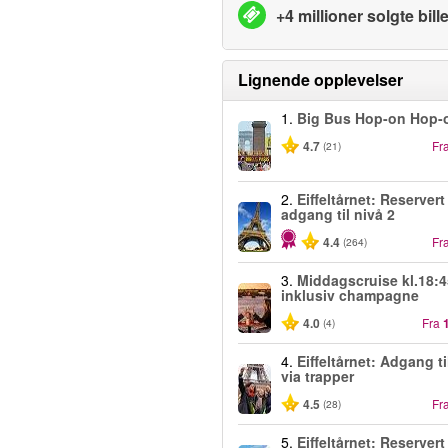
+4 millioner solgte bille
Lignende opplevelser
1.
Big Bus Hop-on Hop-o
4.7
Fr
(21)
2.
Eiffeltårnet: Reservert
adgang til nivå 2
4.4
Fr
(264)
3.
Middagscruise kl.18:4
inklusiv champagne
4.0
Fra
(4)
4.
Eiffeltårnet: Adgang ti
via trapper
4.5
Fr
(28)
5.
Eiffeltårnet: Reservert