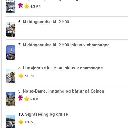
4.3
(86)
6.
Middagscruise kl. 21:00
7.
Middagscruise kl. 21:00 inklusiv champagne
8.
Lunsjcruise kl.12:30 inklusiv champagne
5.0
(4)
9.
Notre-Dame: Inngang og båttur på Seinen
5.0
(1)
10.
Sightseeing og cruise
4.1
(55)