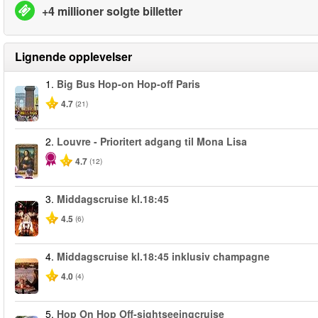
+4 millioner solgte billetter
Lignende opplevelser
1.
Big Bus Hop-on Hop-off Paris
4.7
(21)
2.
Louvre - Prioritert adgang til Mona Lisa
4.7
(12)
3.
Middagscruise kl.18:45
4.5
(6)
4.
Middagscruise kl.18:45 inklusiv champagne
4.0
(4)
5.
Hop On Hop Off-sightseeingcruise