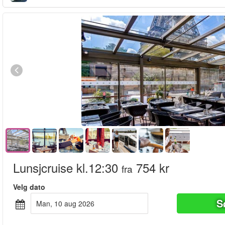
Lunsjcruise kl.12:30
754 kr
fra
Velg dato
S
man, 10 aug 2026