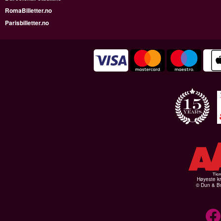
RomaBilletter.no
Parisbilletter.no
Høyeste kr
© Dun & Br