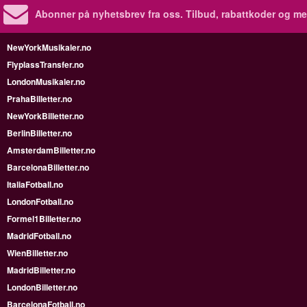
Abonner på nyhetsbrev fra oss. Tilbud, rabattkoder og me
NewYorkMusikaler.no
FlyplassTransfer.no
LondonMusikaler.no
PrahaBilletter.no
NewYorkBilletter.no
BerlinBilletter.no
AmsterdamBilletter.no
BarcelonaBilletter.no
ItaliaFotball.no
LondonFotball.no
Formel1Billetter.no
MadridFotball.no
WienBilletter.no
MadridBilletter.no
LondonBilletter.no
BarcelonaFotball.no