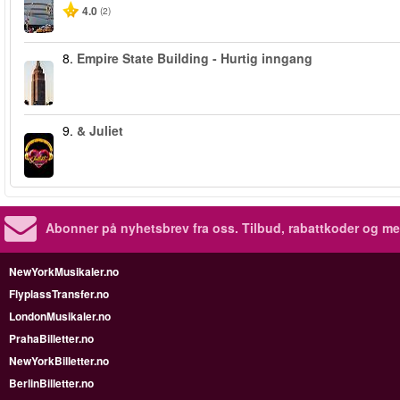
4.0
(2)
8.
Empire State Building - Hurtig inngang
9.
& Juliet
Abonner på nyhetsbrev fra oss. Tilbud, rabattkoder og me
NewYorkMusikaler.no
FlyplassTransfer.no
LondonMusikaler.no
PrahaBilletter.no
NewYorkBilletter.no
BerlinBilletter.no