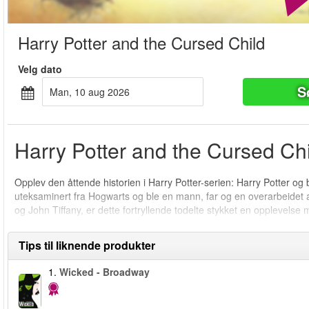
Harry Potter and the Cursed Child
Velg dato
S
man, 10 aug 2026
Harry Potter and the Cursed Chil
Opplev den åttende historien i Harry Potter-serien: Harry Potter og b
uteksaminert fra Hogwarts og ble en mann, far og en overarbeidet an
og John Tiffany, er dette fortryllende todelte stykket en opplevelse
Tips til liknende produkter
1.
Wicked - Broadway