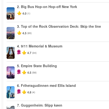
2.
Big Bus Hop-on Hop-off New York
4.0
(1)
3.
Top of the Rock Observation Deck: Skip the line
4.5
(95)
4.
9/11 Memorial & Museum
4.7
(34)
5.
Empire State Building
4.5
(58)
6.
Frihetsgudinnen med Ellis Island
4.8
(4)
7.
Guggenheim: Slipp køen