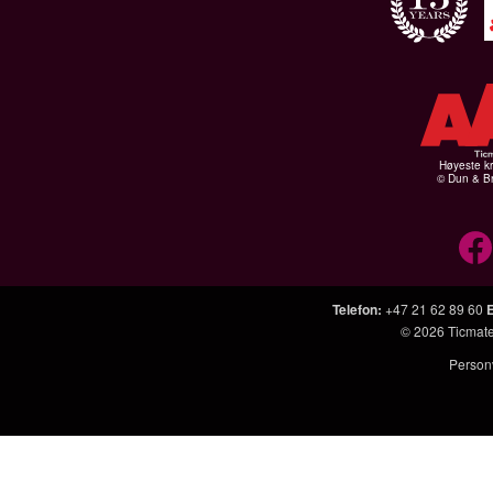
Høyeste kr
© Dun & Br
Telefon
:
+47 21 62 89 60
© 2026
Ticmat
Person