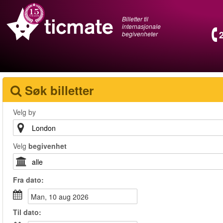
Billetter til
internasjonale
begivenheter
Søk billetter
Velg by
Velg
begivenhet
Fra
dato
:
man, 10 aug 2026
Til
dato
: