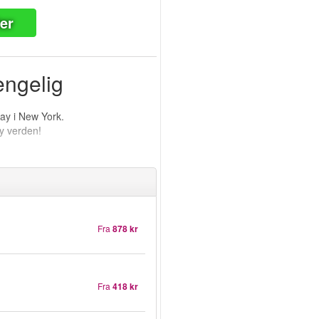
ter
jengelig
ay i New York.
ny verden!
Fra
878 kr
Fra
418 kr