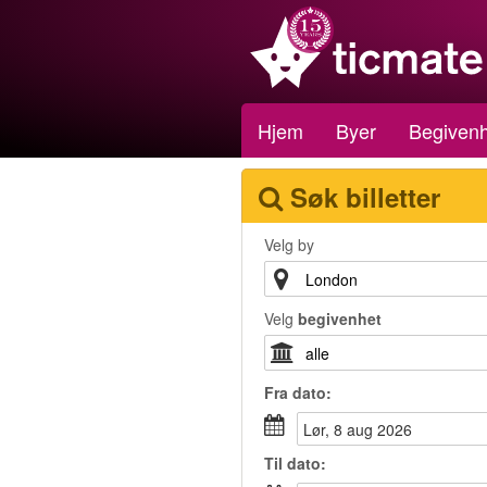
Hjem
Byer
Begivenh
Søk billetter
Velg by
Velg
begivenhet
Fra
dato
:
lør, 8 aug 2026
Til
dato
: