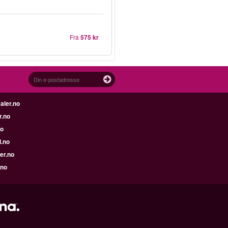
Fra
575 kr
aler.no
r.no
no
l.no
er.no
.no