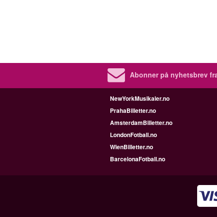
Abonner på nyhetsbrev fra
NewYorkMusikaler.no
PrahaBilletter.no
AmsterdamBilletter.no
LondonFotball.no
WienBilletter.no
BarcelonaFotball.no