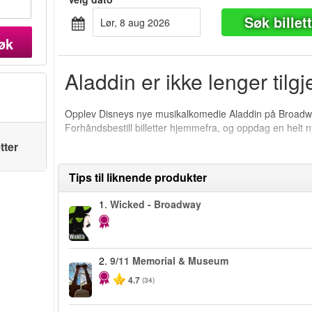
Søk billet
lør, 8 aug 2026
øk
Aladdin er ikke lenger tilg
Opplev Disneys nye musikalkomedie Aladdin på Broadw
Forhåndsbestill billetter hjemmefra, og oppdag en helt 
tter
Tips til liknende produkter
1.
Wicked - Broadway
2.
9/11 Memorial & Museum
4.7
(34)