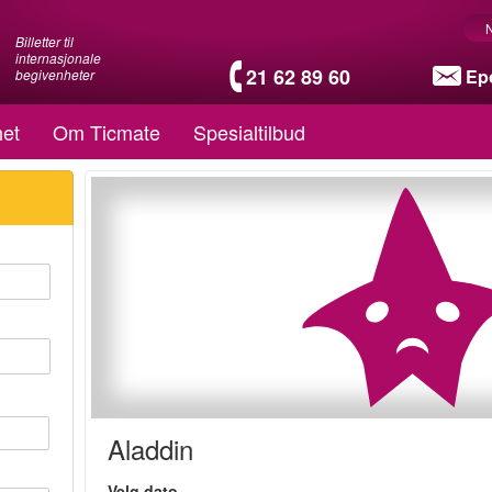
Billetter til
internasjonale
21 62 89 60
Ep
begivenheter
et
Om Ticmate
Spesialtilbud
Aladdin
Velg dato