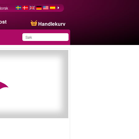
Norsk
ost
Handlekurv
Du har lagret dette
produktet på listen din