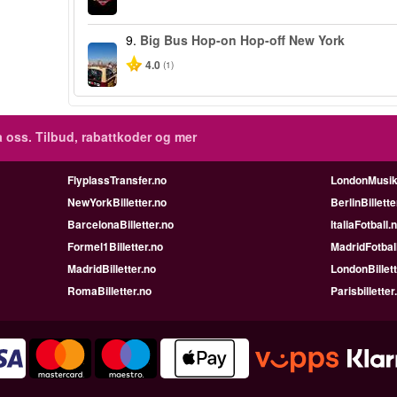
9.
Big Bus Hop-on Hop-off New York
4.0
(1)
 oss. Tilbud, rabattkoder og mer
FlyplassTransfer.no
LondonMusik
NewYorkBilletter.no
BerlinBillette
BarcelonaBilletter.no
ItaliaFotball.
Formel1Billetter.no
MadridFotbal
MadridBilletter.no
LondonBillett
RomaBilletter.no
Parisbilletter