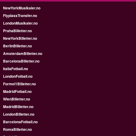
NewYorkMusikaler.no
FlyplassTransfer.no
LondonMusikaler.no
PrahaBilletter.no
NewYorkBilletter.no
BerlinBilletter.no
AmsterdamBilletter.no
BarcelonaBilletter.no
ItaliaFotball.no
LondonFotball.no
Formel1Billetter.no
MadridFotball.no
WienBilletter.no
MadridBilletter.no
LondonBilletter.no
BarcelonaFotball.no
RomaBilletter.no