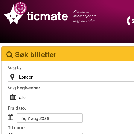
Billetter til
internasjonale
begivenheter
Søk billetter
Velg by
Velg
begivenhet
Fra
dato
:
fre, 7 aug 2026
Til
dato
: