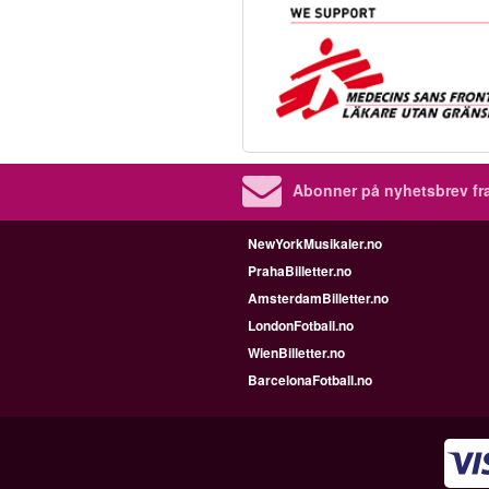
Abonner på nyhetsbrev fra
NewYorkMusikaler.no
PrahaBilletter.no
AmsterdamBilletter.no
LondonFotball.no
WienBilletter.no
BarcelonaFotball.no