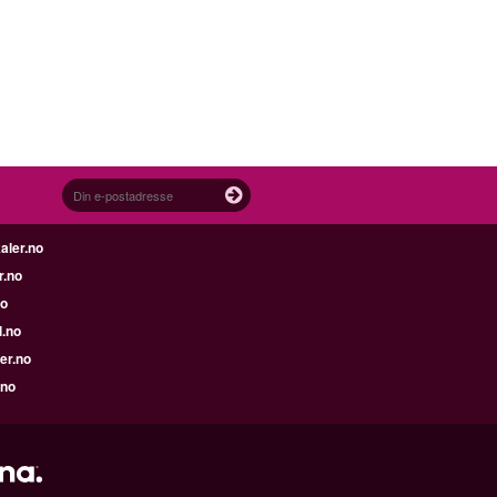
aler.no
r.no
no
l.no
er.no
.no