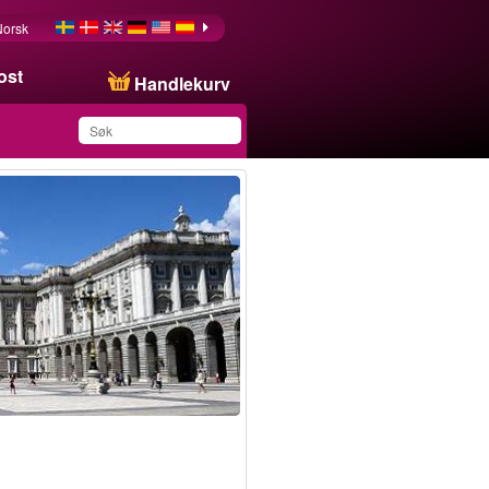
Norsk
ost
Handlekurv
Du har lagret dette
produktet på listen din