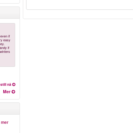
 even if
ery easy
ney.
andy if
 winters
still nå
Mer
 mer