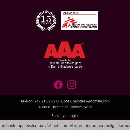
WE SUPPORT
Høyeste kredittverdighet
© Dun & Bradstreet 2026
Telefon
:
+47 21 62 89 60
Epost
:
helpdesk@ticmate.com
© 2026
Ticmate.no
,
Ticmate AB ®
Personvernregler
den beste opplevelse på vårt nettsted. Vi lagrer ingen personlig informa