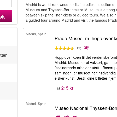
Madrid is world-renowned for its incredible selection o
Museum and Thyssen-Bornemisza Museum is among the
between skip the line tickets or guided tours. We als
øk
a guided tour around Madrid and visit the famous Pr
Madrid, Spain
Prado Museet m. hopp over 
(12)
tter
Hopp over køen til det verdensberømt
Madrid. Museet er et vakkert, gamme
fascinerende arbeider utstilt. Basert
samlingen, er museet helt nødvendig 
elsker kunst. Bestill dine billetter h
215 kr
Fra
Madrid, Spain
Museo Nacional Thyssen-Bo