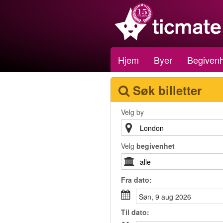
Hjem
Byer
Begivenh
Søk billetter
Velg by
Velg
begivenhet
Fra
dato
:
søn, 9 aug 2026
Til
dato
: