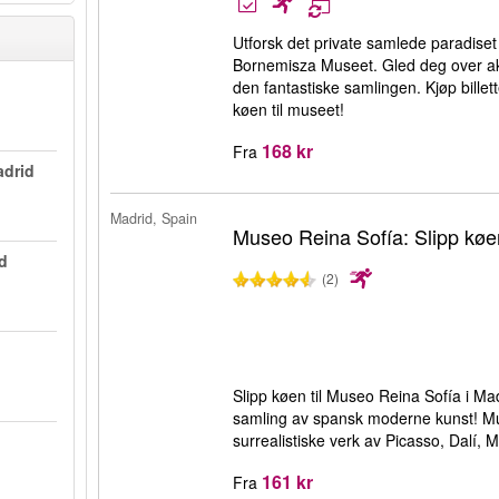
Utforsk det private samlede paradiset
Bornemisza Museet. Gled deg over ak
den fantastiske samlingen. Kjøp bille
køen til museet!
168 kr
Fra
adrid
Madrid, Spain
Museo Reina Sofía: Slipp køe
d
(2)
Slipp køen til Museo Reina Sofía i M
samling av spansk moderne kunst! M
surrealistiske verk av Picasso, Dalí,
161 kr
Fra