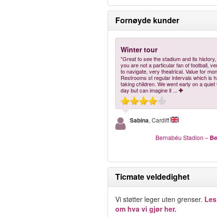
Fornøyde kunder
Winter tour
"Great to see the stadium and its history,
you are not a particular fan of football, v
to navigate, very theatrical. Value for mo
Restrooms st regular intervals which is h
taking children. We went early on a quiet
day but can imagine it
...
Sabina
, Cardiff
Bernabéu Stadion
–
Be
Ticmate veldedighet
Vi støtter leger uten grenser.
Les
om hva vi gjør her.