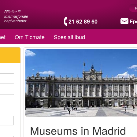
Billetter til
internasjonale
21 62 89 60
Ep
begivenheter
et
Om Ticmate
Spesialtilbud
Museums in Madrid