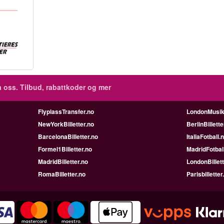
 oss. Tilbud, rabattkoder og mer
FlyplassTransfer.no
LondonMusik
NewYorkBilletter.no
BerlinBillette
BarcelonaBilletter.no
ItaliaFotball.
Formel1Billetter.no
MadridFotbal
MadridBilletter.no
LondonBillett
RomaBilletter.no
Parisbilletter