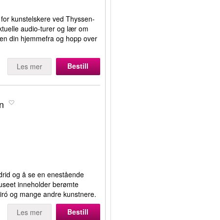
 for kunstelskere ved Thyssen-
tuelle audio-turer og lær om
tten din hjemmefra og hopp over
Bestill
Les mer
n
adrid og å se en enestående
useet inneholder berømte
 Miró og mange andre kunstnere.
Bestill
Les mer