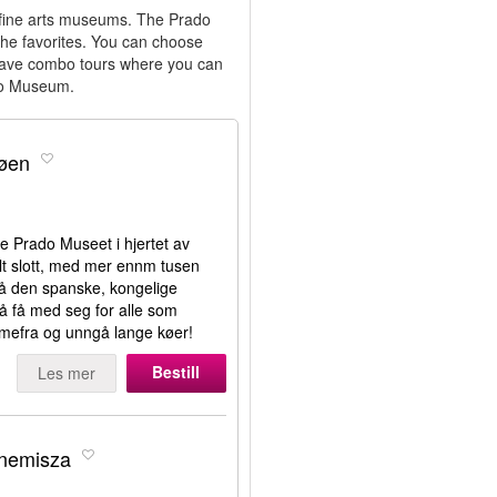
f fine arts museums. The Prado
 favorites. You can choose
o have combo tours where you can
ado Museum.
køen
e Prado Museet i hjertet av
lt slott, med mer ennm tusen
 på den spanske, kongelige
å få med seg for alle som
jemmefra og unngå lange køer!
Bestill
Les mer
rnemisza