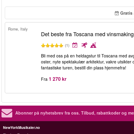
Gratis 
Rome, Italy
Det beste fra Toscana med vinsmaking
(1)
Bli med oss på en heldagstur til Toscana med av
oster, nyte spektakulær arkitektur, vakre utsikter
fantastiske turen, bestill din plass hjemmefra!
1 270 kr
Fra
Abonner på nyhetsbrev fra oss. Tilbud, rabattkoder og me
NewYorkMusikaler.no