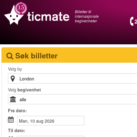
Billetter til
internasjonale
begivenheter
Søk billetter
Velg by
Velg
begivenhet
Fra
dato
:
man, 10 aug 2026
Til
dato
: