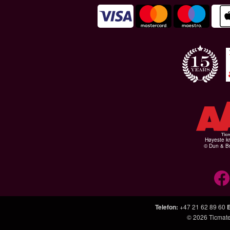
Høyeste kr
© Dun & Br
Telefon
:
+47 21 62 89 60
© 2026
Ticmat