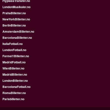
FlyplassTransfer.no
LondonMusikaler.no
PrahaBilletter.no
NewYorkBilletter.no
BerlinBilletter.no
AmsterdamBilletter.no
BarcelonaBilletter.no
ItaliaFotball.no
LondonFotball.no
Formel1Billetter.no
MadridFotball.no
WienBilletter.no
MadridBilletter.no
LondonBilletter.no
BarcelonaFotball.no
RomaBilletter.no
Parisbilletter.no