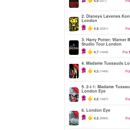
4.9
Fr
(227)
2.
Disneys Løvenes Kon
London
4.8
Fr
(2261)
3.
Harry Potter: Warner B
Studio Tour London
4.7
Fra
(1949)
4.
Madame Tussauds L
-25%
4.5
Fr
(1495)
5.
2-i-1: Madame Tussau
-40%
London Eye
4.6
Fr
(1667)
6.
London Eye
-25%
4.5
Fr
(2965)