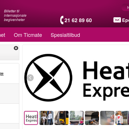
Billetter til
internasjonale
21 62 89 60
Ep
begivenheter
et
Om Ticmate
Spesialtilbud
tt