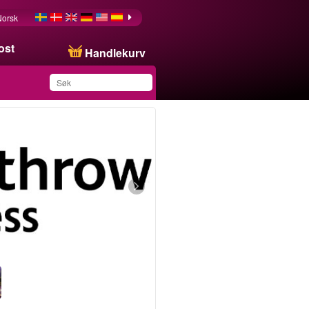
Norsk
ost
Handlekurv
Du har lagret dette
produktet på listen din