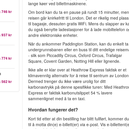
lange køer ved billettmaskinene.
a
746 kr
Om bord kan du ta en pause på rundt 15 minutter, me
reisen går knirkefritt til London. Det er rikelig med plass
til bagasje, dessuten gratis WiFi. Mens du slapper av k
du også benytte ladestasjoner for å lade mobiltelefon o
andre elektroniske enheter.
a
937 kr
Når du ankommer Paddington Station, kan du enkelt ta
undergrunnsbanen eller en buss til ditt endelige reisem
- slik som Piccadilly Circus, Oxford Circus, Trafalgar
a
774 kr
Square, Covent Garden, Notting Hill eller lignende.
Ikke alle er klar over at Heathrow Express faktisk er et
n
klimavennlig alternativ for å reise til sentrum av London
Dermed trenger du ikke være urolig for ditt
a
562 kr
karbonavtrykk på denne spesifikke turen: Med Heathr
Express er faktisk karbonutslippet 54 % lavere
sammenlignet med å ta en taxi.
Hvordan fungerer det?
Kort tid etter at din bestilling har blitt fullført, kommer d
til å motta din(e) e-billett(er) via e-post. Vis e-billettent(