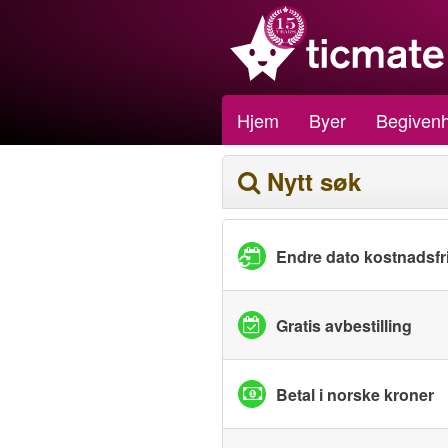
Hjem
Byer
Begivenh
Nytt søk
Endre dato kostnadsfri
Gratis avbestilling
Betal i norske kroner