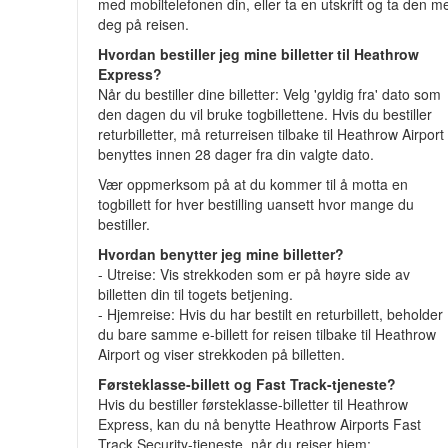
med mobiltelefonen din, eller ta en utskrift og ta den m
deg på reisen.
Hvordan bestiller jeg mine billetter til Heathrow
Express?
Når du bestiller dine billetter: Velg 'gyldig fra' dato som
den dagen du vil bruke togbillettene. Hvis du bestiller
returbilletter, må returreisen tilbake til Heathrow Airport
benyttes innen 28 dager fra din valgte dato.
Vær oppmerksom på at du kommer til å motta en
togbillett for hver bestilling uansett hvor mange du
bestiller.
Hvordan benytter jeg mine billetter?
- Utreise: Vis strekkoden som er på høyre side av
billetten din til togets betjening.
- Hjemreise: Hvis du har bestilt en returbillett, beholder
du bare samme e-billett for reisen tilbake til Heathrow
Airport og viser strekkoden på billetten.
Førsteklasse-billett og Fast Track-tjeneste?
Hvis du bestiller førsteklasse-billetter til Heathrow
Express, kan du nå benytte Heathrow Airports Fast
Track Security-tjeneste, når du reiser hjem: