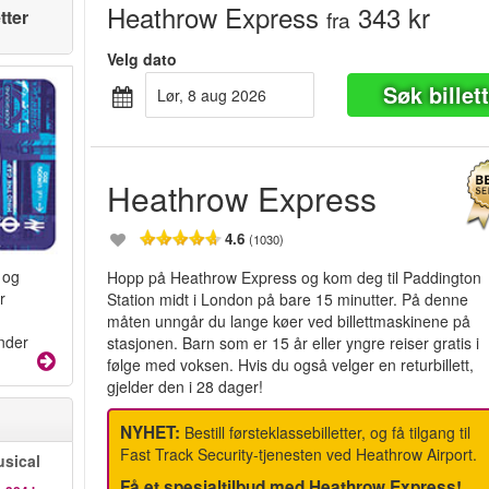
Heathrow Express
343 kr
tter
fra
Velg dato
Søk billet
lør, 8 aug 2026
Heathrow Express
4.6
(1030)
 og
Hopp på Heathrow Express og kom deg til Paddington
r
Station midt i London på bare 15 minutter. På denne
måten unngår du lange køer ved billettmaskinene på
under
stasjonen. Barn som er 15 år eller yngre reiser gratis i
følge med voksen. Hvis du også velger en returbillett,
gjelder den i 28 dager!
NYHET:
Bestill førsteklassebilletter, og få tilgang til
Fast Track Security-tjenesten ved Heathrow Airport.
sical
Få et spesialtilbud med Heathrow Express!