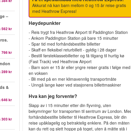
a
384 kr
Akkurat nå kan barn mellom 0 og 15 år reise gratis
med Heathrow Express!
ge –
Høydepunkter
a
562 kr
- Reis trygt fra Heathrow Airport til Paddington Station
- Ankom Paddington Station på bare 15 minutter
ros.
- Spar tid med forhåndsbestilte billetter
- Skaff en fleksibel returbillett - gyldig i 28 dager
1 766 kr
- Bestill førsteklassebilletter og få tilgang til hurtig kø
(Fast Track) ved Heathrow Airport
ondon
- Barn som er 15 år eller yngre reiser gratis i følge med
a
289 kr
en voksen
- Bli med på en mer klimavennlig transportmåte
- Unngå lange køer ved stasjonens billettmaskiner
ds &
Hva kan jeg forvente?
a
646 kr
Slapp av i 15 minutter etter din flyvning, uten
bekymringer for transporten til sentrum av London. Me
forhåndsbestilte billetter til Heathrow Express, blir din
a
303 kr
reise upåklagelig og betraktelig enklere. På den måten
kan du rett og slett hoppe på toget, uten å måtte stå i