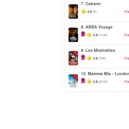
7.
Cabaret
4.8
Fr
(5)
8.
ABBA Voyage
4.9
Fr
(1140)
9.
Les Misérables
-40%
4.8
Fr
(722)
10.
Mamma Mia - Londo
-40%
4.8
Fr
(2143)