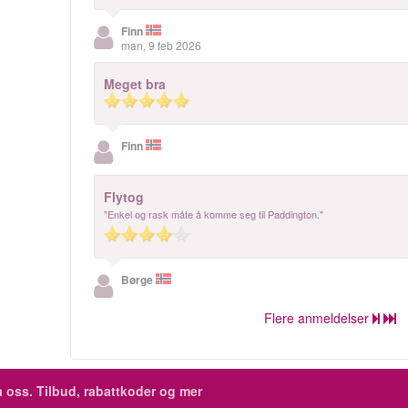
Finn
man, 9 feb 2026
Meget bra
Finn
Flytog
"Enkel og rask måte å komme seg til Paddington."
Børge
Flere anmeldelser
 oss. Tilbud, rabattkoder og mer