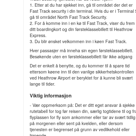
1. Etter at du har sjekket inn, gå til området der det er
Fast Track security i din terminal. Hvis du er i Terminal 
gå til området North Fast Track Security.
2. For å komme inn i en kø til Fast Track, viser du frem
ditt boardingkort og din førsteklassebillett til Heathrow
Express.
3. Du blir ønsket velkommen inn i køen Fast Track.
Hver passasjer må inneha sin egen førsteklassebillett.
Besøkende uten en førsteklassebillett får ikke adgang
Det er enkelt å benytte, og du kommer til å spare tid
ettersom køene inn til den vanlige sikkerhetskontrollen
ved Heathrow Airport er beryktet for å kunne bli svært
lange til tider.
Viktig informasjon
- Vær oppmerksom på: Det er ditt eget ansvar å sjekke
rutetabell for tog før reisen din, særlig togtidene til og fr
flyplassen for fly som ankommer eller tar av svært tidlig
på morgenen eller sent på kvelden, eller dersom
tjenesten er begrenset på grunn av vedlikehold eller
lignende.