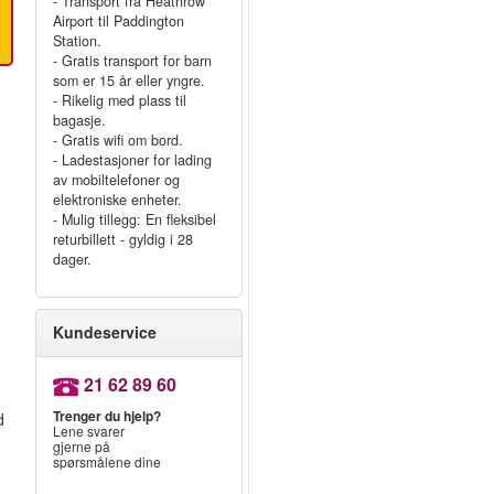
- Transport fra Heathrow
Airport til Paddington
Station.
- Gratis transport for barn
som er 15 år eller yngre.
- Rikelig med plass til
bagasje.
- Gratis wifi om bord.
- Ladestasjoner for lading
av mobiltelefoner og
elektroniske enheter.
- Mulig tillegg: En fleksibel
returbillett - gyldig i 28
dager.
Kundeservice
21 62 89 60
Trenger du hjelp?
d
Lene svarer
gjerne på
spørsmålene dine