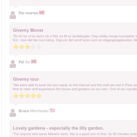
Per morten
Giverny Monet
"En fin tur ut av byen så vi fikk se litt av landsbygda. Dog veldig mange busslast
fint - men det ble mye køing. Dog var det verdt turen som en engangsopplevelse. Mo
Pål
Ski
Giverny tour
"We were able to book the tour easily on the internet and the staff we met in Paris w
time to roam and experience the house and gardens on our own. One of our vacation
Bruce
Winchester
Lovely gardens - especially the lilly garden.
"For anyone who loves Monet's work, this is a good use of time. Its 90 minutes outs