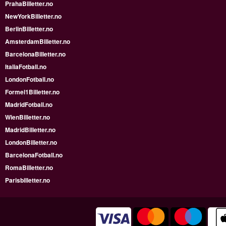
PrahaBilletter.no
NewYorkBilletter.no
BerlinBilletter.no
AmsterdamBilletter.no
BarcelonaBilletter.no
ItaliaFotball.no
LondonFotball.no
Formel1Billetter.no
MadridFotball.no
WienBilletter.no
MadridBilletter.no
LondonBilletter.no
BarcelonaFotball.no
RomaBilletter.no
Parisbilletter.no