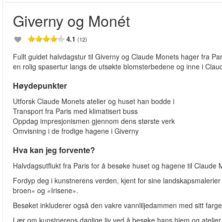
Giverny og Monét
4.1
(12)
Fullt guidet halvdagstur til Giverny og Claude Monets hager fra Par
en rolig spasertur langs de utsøkte blomsterbedene og inne i Cla
Høydepunkter
Utforsk Claude Monets atelier og huset han bodde i
Transport fra Paris med klimatisert buss
Oppdag impresjonismen gjennom dens største verk
Omvisning i de frodige hagene i Giverny
Hva kan jeg forvente?
Halvdagsutflukt fra Paris for å besøke huset og hagene til Claude 
Fordyp deg i kunstnerens verden, kjent for sine landskapsmaleri
broen» og «Irisene».
Besøket inkluderer også den vakre vannliljedammen med sitt farges
Lær om kunstnerens daglige liv ved å besøke hans hjem og atelier