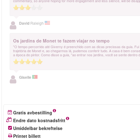
commentary, so anyone hoping for more engagement and less silence, will be disapp
David
Raleigh
Os jardins de Monet te fazem viajar no tempo
"O tempo percorrido até Giverny é preenchido com as dicas preciosas da guia. Fui
trajetória de Monet e, ao chegarmos lá, pudemos conferir tudo. A casa é bem conser
a época do pintor. Como disse a guia, "ao entrar nos jardins, você se sente dentro 
Giselle
Gratis avbestilling
Endre dato kostnadsfritt
Umiddelbar bekreftelse
Printet billett