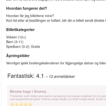
Hvordan fungerer det?
Hvordan får jeg billettene mine?
Kort tid etter at bestillingen er fullført, blir din e-billett sendt direkt
Billettkategorier
Voksen (12+)
Barn (3-11)
Spedbarn (0-2): Gratis
Åpningstider
Vennligst sjekk bookingskalenderen for tilgjengelige datoer og tider
Fantastisk:
4.1
– 12
anmeldelser
Monets hage i Giverny
"Fantastisk sted! Veldig vakre parker og bygning med mange muligheter for å ta gode
med engelsktalende guide! Vi lærte mange detaljer om dette hurtige stedet. Skulle hatt