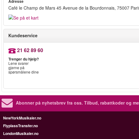
Adresse
Café le Champ de Mars 45 Avenue de la Bourdonnais, 75007 Pari
Kundeservice
21 62 89 60
Trenger du hjelp?
Lene svarer
gjerne på
spørsmålene dine
Abonner på nyhetsbrev fra oss. Tilbud, rabattkoder og me
NewYorkMusikaler.no
FlyplassTransfer.no
LondonMusikaler.no