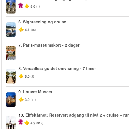
5.0
(1)
6.
Sightseeing og cruise
4.1
(55)
7.
Paris-museumskort - 2 dager
8.
Versailles: guidet omvisning - 7 timer
5.0
(2)
9.
Louvre Museet
3.9
(11)
10.
Eiffeltårnet: Reservert adgang til nivå 2 + cruise + run
4.2
(317)