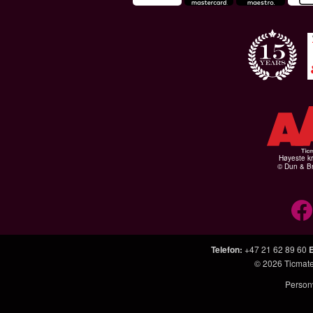
Høyeste kr
© Dun & Br
Telefon
:
+47 21 62 89 60
© 2026
Ticmat
Person