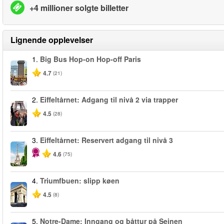
+4 millioner solgte billetter
Lignende opplevelser
1.
Big Bus Hop-on Hop-off Paris
4.7
(21)
2.
Eiffeltårnet: Adgang til nivå 2 via trapper
4.5
(28)
3.
Eiffeltårnet: Reservert adgang til nivå 3
4.6
(75)
4.
Triumfbuen: slipp køen
4.5
(8)
5.
Notre-Dame: Inngang og båttur på Seinen