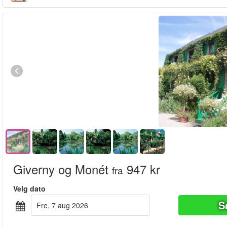
Giverny og Monét
947 kr
fra
Velg dato
S
fre, 7 aug 2026