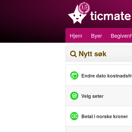
Hjem
Byer
Begivenh
Nytt søk
Endre dato kostnadsfri
Velg seter
Betal i norske kroner