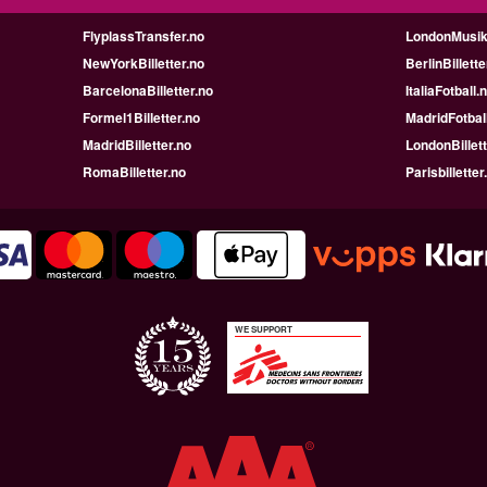
FlyplassTransfer.no
LondonMusik
NewYorkBilletter.no
BerlinBillette
BarcelonaBilletter.no
ItaliaFotball.
Formel1Billetter.no
MadridFotbal
MadridBilletter.no
LondonBillett
RomaBilletter.no
Parisbilletter
WE SUPPORT