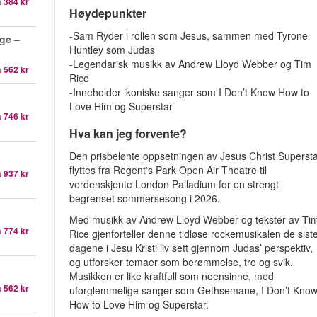
a
384 kr
Høydepunkter
-Sam Ryder i rollen som Jesus, sammen med Tyrone
ge –
Huntley som Judas
-Legendarisk musikk av Andrew Lloyd Webber og Tim
a
562 kr
Rice
-Inneholder ikoniske sanger som I Don’t Know How to
Love Him og Superstar
a
746 kr
Hva kan jeg forvente?
Den prisbelønte oppsetningen av Jesus Christ Superst
flyttes fra Regent's Park Open Air Theatre til
a
937 kr
verdenskjente London Palladium for en strengt
begrenset sommersesong i 2026.
Med musikk av Andrew Lloyd Webber og tekster av Ti
a
774 kr
Rice gjenforteller denne tidløse rockemusikalen de sist
dagene i Jesu Kristi liv sett gjennom Judas’ perspektiv,
og utforsker temaer som berømmelse, tro og svik.
Musikken er like kraftfull som noensinne, med
a
562 kr
uforglemmelige sanger som Gethsemane, I Don’t Kno
How to Love Him og Superstar.