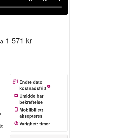
1 571 kr
ra
Endre dato
kostnadsfritt
Umiddelbar
bekreftelse
Mobilbillett
n
aksepteres
Varighet
:
timer
te