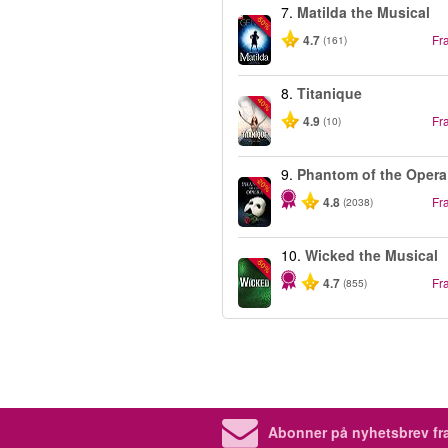
7.
Matilda the Musical
-50%
4.7
Fr
(161)
8.
Titanique
-40%
4.9
Fr
(10)
9.
Phantom of the Opera
-20%
4.8
Fr
(2038)
10.
Wicked the Musical
-50%
4.7
Fr
(855)
Abonner på nyhetsbrev fra