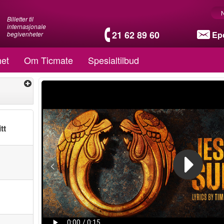
Billetter til
internasjonale
21 62 89 60
Ep
begivenheter
et
Om Ticmate
Spesialtilbud
tt