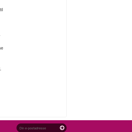
il
v
se
,