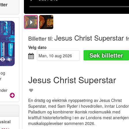
tter
Jesus Christ Superstar
Billetter til
:
f
Velg dato
Søk billetter
man, 10 aug 2026
 og
Jesus Christ Superstar
r
under
En dristig og elektrisk nyoppsetning av Jesus Christ
Superstar, med Sam Ryder i hovedrollen, inntar Londo
Palladium og kombinerer ikonisk rockemusikk med
kraftfull historiefortelling i en av Londons mest anerkjen
sical
musikalopplevelser sommeren 2026.