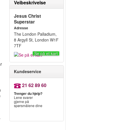
Veibeskrivelse
Jesus Christ
Superstar
Adresse
The London Palladium,
8 Argyll St, London W1F
7TF
Se på et kart
ar
Kundeservice
21 62 89 60
m
Trenger du hjelp?
e
Lene svarer
gjerne på
spørsmålene dine
w