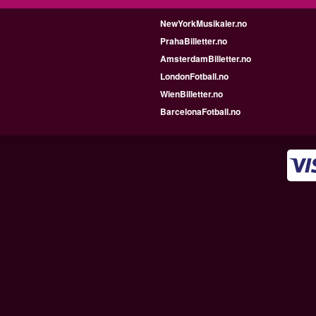
NewYorkMusikaler.no
PrahaBilletter.no
AmsterdamBilletter.no
LondonFotball.no
WienBilletter.no
BarcelonaFotball.no