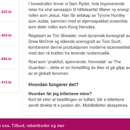
I hovedrollen finner vi Sam Ryder, hvis imponerende
reise fra viral sensasjon til hitlisteartist tilfører ny energi t
a
523 kr
rollen som Jesus. Han får selskap av Tyrone Huntley
som Judas, sammen med et stjernespekket ensemble
som deler rollen som Kong Herodes.
Regissert av Tim Sheader, med dynamisk koreografi a
a
454 kr
Drew McOnie og slående scenografi av Tom Scutt,
kombinerer denne produksjonen moderne iscenesettel
med den rå kraften fra levende rockemusikk.
a
684 kr
Rost som “praktfull, spennende, himmelsk” av The
Guardian – dette er en forestilling du ikke vil gå glipp av
av et globalt fenomen.
a
415 kr
Hvordan fungerer det?
Hvordan får jeg billettene mine?
Kort tid etter at bestillingen er fullført, blir e-billettene
sendt direkte til e-posten din. Mobilbilletter aksepteres.
 oss. Tilbud, rabattkoder og mer