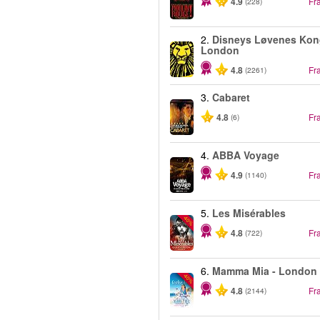
4.9
Fr
(228)
2.
Disneys Løvenes Kon
London
4.8
Fr
(2261)
3.
Cabaret
4.8
Fr
(6)
4.
ABBA Voyage
4.9
Fr
(1140)
5.
Les Misérables
-40%
4.8
Fr
(722)
6.
Mamma Mia - London
-40%
4.8
Fr
(2144)