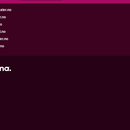
aler.no
r.no
no
l.no
er.no
.no