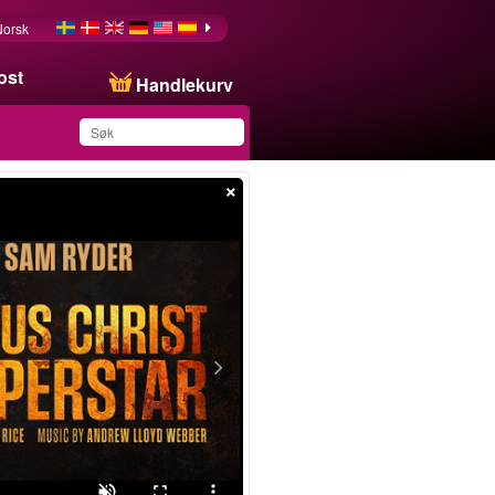
Norsk
ost
Handlekurv
×
Du har lagret dette
produktet på listen din