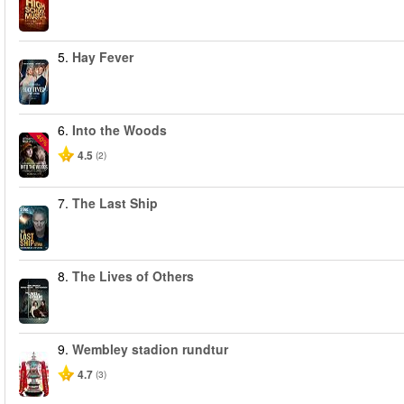
5.
Hay Fever
6.
Into the Woods
-40%
4.5
(2)
7.
The Last Ship
8.
The Lives of Others
9.
Wembley stadion rundtur
4.7
(3)