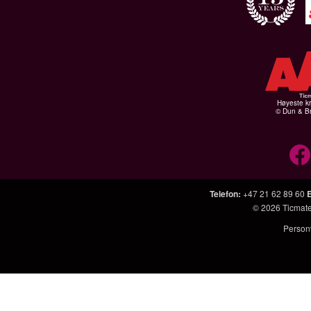
Høyeste kr
© Dun & Br
Telefon
:
+47 21 62 89 60
© 2026
Ticmat
Person