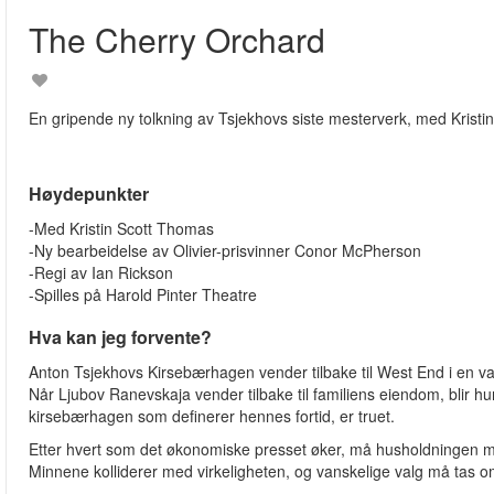
The Cherry Orchard
En gripende ny tolkning av Tsjekhovs siste mesterverk, med Kristi
Høydepunkter
-Med Kristin Scott Thomas
-Ny bearbeidelse av Olivier-prisvinner Conor McPherson
-Regi av Ian Rickson
-Spilles på Harold Pinter Theatre
Hva kan jeg forvente?
Anton Tsjekhovs Kirsebærhagen vender tilbake til West End i en va
Når Ljubov Ranevskaja vender tilbake til familiens eiendom, blir 
kirsebærhagen som definerer hennes fortid, er truet.
Etter hvert som det økonomiske presset øker, må husholdningen møt
Minnene kolliderer med virkeligheten, og vanskelige valg må tas 