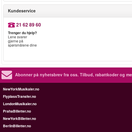
Kundeservice
21 62 89 60
Trenger du hjelp?
Lene svarer
gjerne på
spørsmålene dine
Abonner på nyhetsbrev fra oss. Tilbud, rabattkoder og me
NewYorkMusikaler.no
FlyplassTransfer.no
LondonMusikaler.no
PrahaBilletter.no
NewYorkBilletter.no
BerlinBilletter.no