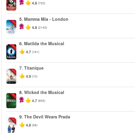
4.8
(722)
5.
Mamma Mia - London
-40%
4.8
(2143)
6.
Matilda the Musical
-50%
4.7
(161)
7.
Titanique
-40%
4.9
(10)
8.
Wicked the Musical
-50%
4.7
(855)
9.
The Devil Wears Prada
-50%
4.8
(58)