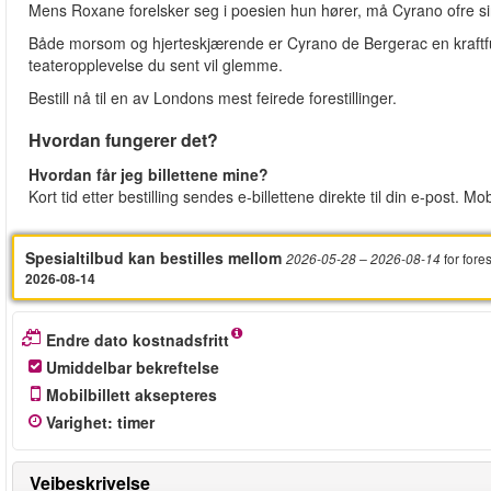
Mens Roxane forelsker seg i poesien hun hører, må Cyrano ofre s
Både morsom og hjerteskjærende er Cyrano de Bergerac en kraftfull h
teateropplevelse du sent vil glemme.
Bestill nå til en av Londons mest feirede forestillinger.
Hvordan fungerer det?
Hvordan får jeg billettene mine?
Kort tid etter bestilling sendes e-billettene direkte til din e-post. Mob
Spesialtilbud kan bestilles mellom
for fore
2026-05-28
– 2026-08-14
2026-08-14
Endre dato kostnadsfritt
Umiddelbar bekreftelse
Mobilbillett aksepteres
Varighet
:
timer
Veibeskrivelse