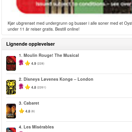
Kjør ubgrenset med undergrunn og busser i alle soner med et Oyste
under 11 år reiser gratis. Bestill online!
Lignende opplevelser
1.
Moulin Rouge! The Musical
-50%
4.9
(228)
2.
Disneys Løvenes Konge – London
4.8
(2261)
3.
Cabaret
4.8
(6)
4.
Les Misérables
-40%