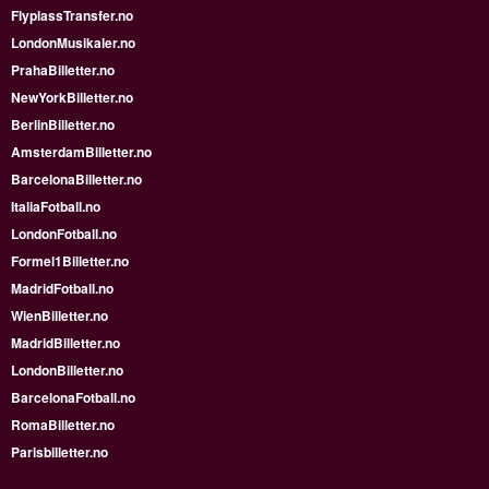
FlyplassTransfer.no
LondonMusikaler.no
PrahaBilletter.no
NewYorkBilletter.no
BerlinBilletter.no
AmsterdamBilletter.no
BarcelonaBilletter.no
ItaliaFotball.no
LondonFotball.no
Formel1Billetter.no
MadridFotball.no
WienBilletter.no
MadridBilletter.no
LondonBilletter.no
BarcelonaFotball.no
RomaBilletter.no
Parisbilletter.no