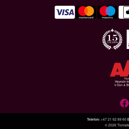
Høyeste kr
© Dun & Br
Telefon
:
+47 21 62 89 60
© 2026
Ticmat