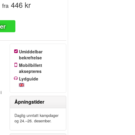
r
446 kr
fra
ter
Umiddelbar
bekreftelse
Mobilbillett
aksepteres
Lydguide
i
Åpningstider
Daglig unntatt kampdager
og 24.–26. desember.