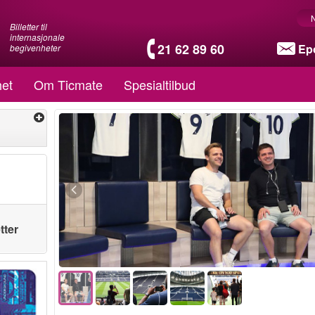
Billetter til
internasjonale
21 62 89 60
Ep
begivenheter
et
Om Ticmate
Spesialtilbud
tter