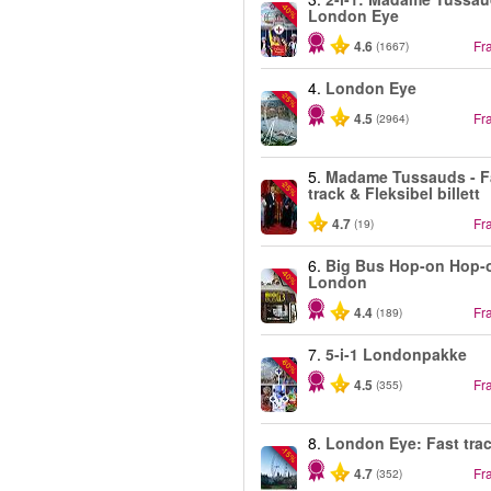
-40%
London Eye
4.6
Fr
(1667)
4.
London Eye
-25%
4.5
Fr
(2964)
5.
Madame Tussauds - F
-25%
track & Fleksibel billett
4.7
Fr
(19)
6.
Big Bus Hop-on Hop-o
-40%
London
4.4
Fr
(189)
7.
5-i-1 Londonpakke
-60%
4.5
Fr
(355)
8.
London Eye: Fast tra
-15%
4.7
Fr
(352)