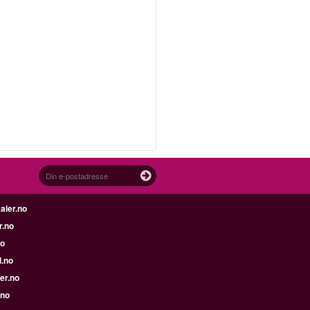
aler.no
r.no
no
l.no
er.no
.no