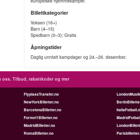
europeiske hjemmekamper.
Billettkategorier
Voksen (16+)
Barn (4–15)
Spedbarn (0–3): Gratis
Åpningstider
Daglig unntatt kampdager og 24.–26. desember.
 oss. Tilbud, rabattkoder og mer
FlyplassTransfer.no
LondonMusik
NewYorkBilletter.no
BerlinBillette
BarcelonaBilletter.no
ItaliaFotball.
Formel1Billetter.no
MadridFotbal
MadridBilletter.no
LondonBillett
RomaBilletter.no
Parisbilletter