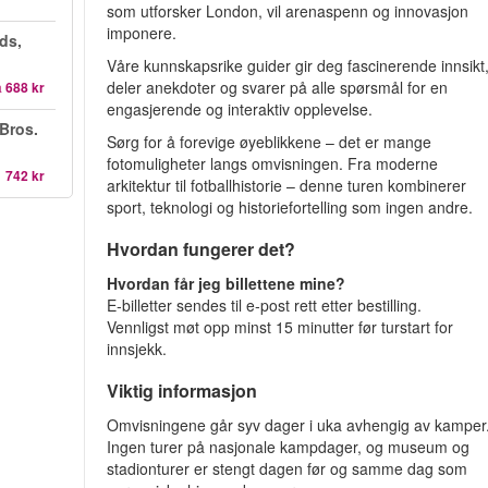
som utforsker London, vil arenaspenn og innovasjon
imponere.
ds,
Våre kunnskapsrike guider gir deg fascinerende innsikt
deler anekdoter og svarer på alle spørsmål for en
a
688 kr
engasjerende og interaktiv opplevelse.
 Bros.
Sørg for å forevige øyeblikkene – det er mange
fotomuligheter langs omvisningen. Fra moderne
1 742 kr
arkitektur til fotballhistorie – denne turen kombinerer
sport, teknologi og historiefortelling som ingen andre.
Hvordan fungerer det?
Hvordan får jeg billettene mine?
E‑billetter sendes til e‑post rett etter bestilling.
Vennligst møt opp minst 15 minutter før turstart for
innsjekk.
Viktig informasjon
Omvisningene går syv dager i uka avhengig av kamper
Ingen turer på nasjonale kampdager, og museum og
stadion­turer er stengt dagen før og samme dag som