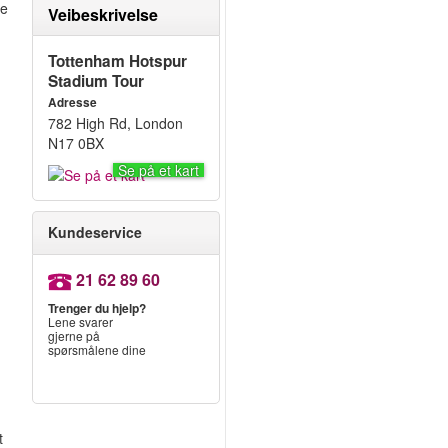
te
Veibeskrivelse
Tottenham Hotspur
Stadium Tour
Adresse
782 High Rd, London
N17 0BX
Se på et kart
Kundeservice
21 62 89 60
Trenger du hjelp?
Lene svarer
gjerne på
spørsmålene dine
,
t