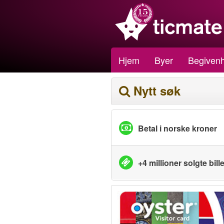
Hjem
Byer
Begivenh
Nytt søk
Betal i norske kroner
+4 millioner solgte bille