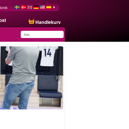
Norsk
ost
Handlekurv
Du har lagret dette
produktet på listen din