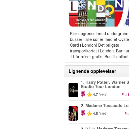
Kjør ubgrenset med undergrunn
busser i alle soner med et Oyste
Card i London! Det billigste
transportkortet i London. Barn 
11 år reiser gratis. Bestill online!
Lignende opplevelser
1.
Harry Potter: Warner B
Studio Tour London
4.7
Fra
(1949)
2.
Madame Tussauds L
-25%
4.5
Fr
(1495)
3.
2-i-1: Madame Tussau