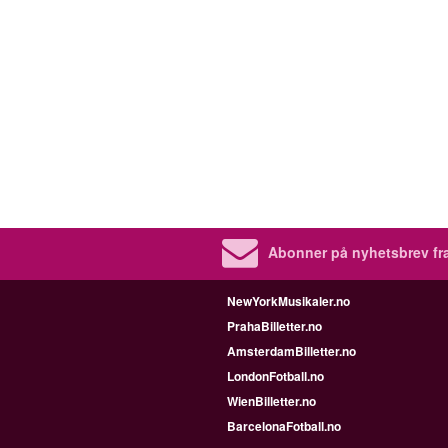
Abonner på nyhetsbrev fra
NewYorkMusikaler.no
PrahaBilletter.no
AmsterdamBilletter.no
LondonFotball.no
WienBilletter.no
BarcelonaFotball.no