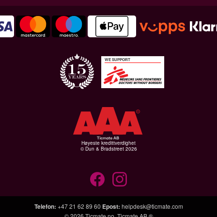
WE SUPPORT
Høyeste kredittverdighet
© Dun & Bradstreet 2026
Telefon
:
+47 21 62 89 60
Epost
:
helpdesk@ticmate.com
© 2026
Ticmate.no
,
Ticmate AB ®