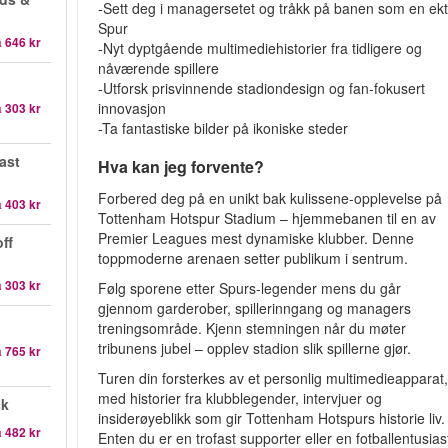
-Sett deg i managersetet og tråkk på banen som en ek
Spur
a
646 kr
-Nyt dyptgående multimediehistorier fra tidligere og
nåværende spillere
-Utforsk prisvinnende stadiondesign og fan‑fokusert
innovasjon
a
303 kr
-Ta fantastiske bilder på ikoniske steder
ast
Hva kan jeg forvente?
Forbered deg på en unikt bak kulissene-opplevelse på
a
403 kr
Tottenham Hotspur Stadium – hjemmebanen til en av
Premier Leagues mest dynamiske klubber. Denne
ff
toppmoderne arenaen setter publikum i sentrum.
a
303 kr
Følg sporene etter Spurs-legender mens du går
gjennom garderober, spillerinngang og managers
treningsområde. Kjenn stemningen når du møter
tribunens jubel – opplev stadion slik spillerne gjør.
a
765 kr
Turen din forsterkes av et personlig multimedie­apparat
med historier fra klubblegender, intervjuer og
ck
insiderøyeblikk som gir Tottenham Hotspurs historie liv.
a
482 kr
Enten du er en trofast supporter eller en fotballentusias