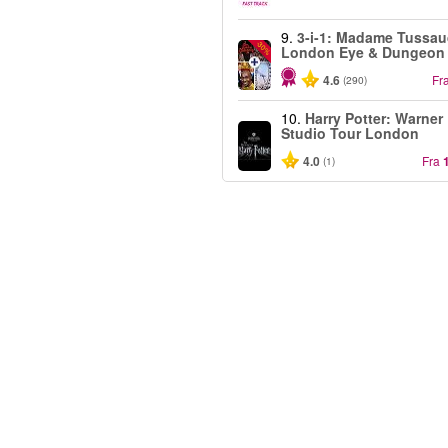
9.
3-i-1: Madame Tussau
-30%
London Eye & Dungeon
4.6
Fr
(290)
10.
Harry Potter: Warner
Studio Tour London
4.0
Fra
(1)