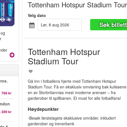
Tottenham Hotspur Stadium Tou
Velg dato
Søk billet
lør, 8 aug 2026
 og
r
Tottenham Hotspur
under
Stadium Tour
ros.
Gå inn i fotballens hjerte med Tottenham Hotspur
Stadium Tour. Få en eksklusiv omvisning bak kulissene 
en av Storbritannias mest moderne arenaer – fra
1 766 kr
garderober til spillbanen. Et must for alle fotballfans!
ondon
Høydepunkter
a
289 kr
-Besøk førstelagets eksklusive områder, inkludert
garderober og trenerbenk
ds &