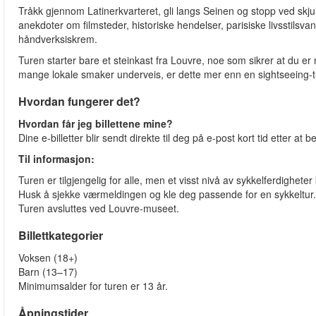
Tråkk gjennom Latinerkvarteret, gli langs Seinen og stopp ved skj
anekdoter om filmsteder, historiske hendelser, parisiske livsstilsvan
håndverksiskrem.
Turen starter bare et steinkast fra Louvre, noe som sikrer at du e
mange lokale smaker underveis, er dette mer enn en sightseeing-tur –
Hvordan fungerer det?
Hvordan får jeg billettene mine?
Dine e-billetter blir sendt direkte til deg på e-post kort tid etter at bes
Til informasjon:
Turen er tilgjengelig for alle, men et visst nivå av sykkelferdigheter
Husk å sjekke værmeldingen og kle deg passende for en sykkeltur.
Turen avsluttes ved Louvre-museet.
Billettkategorier
Voksen (18+)
Barn (13–17)
Minimumsalder for turen er 13 år.
Åpningstider