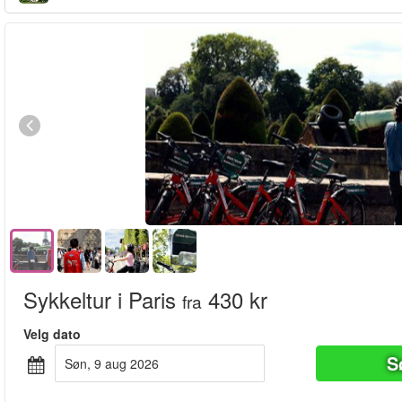
Sykkeltur i Paris
430 kr
fra
Velg dato
S
søn, 9 aug 2026