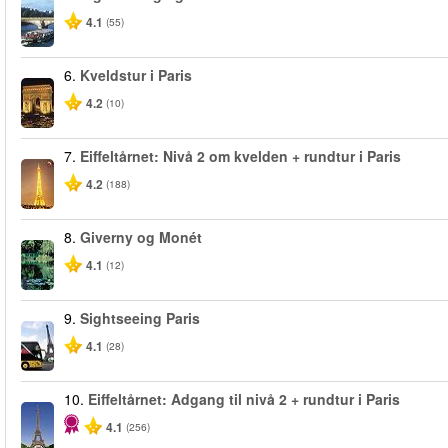
4.1
(55)
6.
Kveldstur i Paris
4.2
(10)
7.
Eiffeltårnet: Nivå 2 om kvelden + rundtur i Paris
4.2
(188)
8.
Giverny og Monét
4.1
(12)
9.
Sightseeing Paris
4.1
(28)
10.
Eiffeltårnet: Adgang til nivå 2 + rundtur i Paris
4.1
(256)