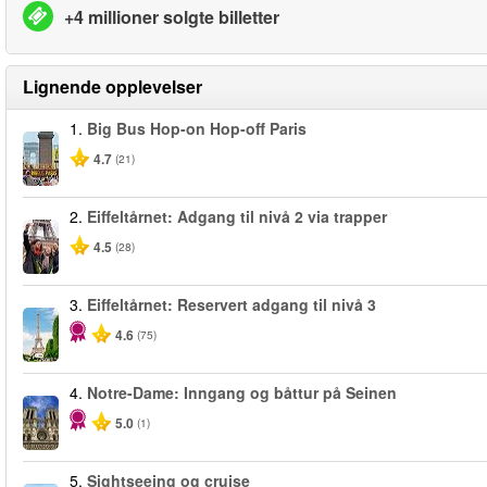
+4 millioner solgte billetter
Lignende opplevelser
1.
Big Bus Hop-on Hop-off Paris
4.7
(21)
2.
Eiffeltårnet: Adgang til nivå 2 via trapper
4.5
(28)
3.
Eiffeltårnet: Reservert adgang til nivå 3
4.6
(75)
4.
Notre-Dame: Inngang og båttur på Seinen
5.0
(1)
5.
Sightseeing og cruise