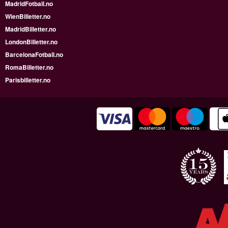
MadridFotball.no
WienBilletter.no
MadridBilletter.no
LondonBilletter.no
BarcelonaFotball.no
RomaBilletter.no
Parisbilletter.no