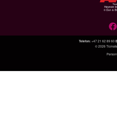
Høyeste kr
© Dun & Br
Telefon
:
+47 21 62 89 60
© 2026
Ticmat
Person