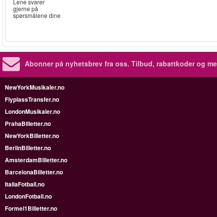
Lene svarer
gjerne på
spørsmålene dine
Abonner på nyhetsbrev fra oss. Tilbud, rabattkoder og me
NewYorkMusikaler.no
FlyplassTransfer.no
LondonMusikaler.no
PrahaBilletter.no
NewYorkBilletter.no
BerlinBilletter.no
AmsterdamBilletter.no
BarcelonaBilletter.no
ItaliaFotball.no
LondonFotball.no
Formel1Billetter.no