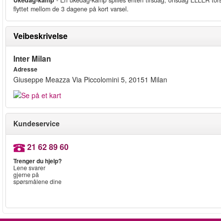
Ukedag-kamp
- En ukedag-kamp spilles enten tirsdag, onsdag ELLER torsd
flyttet mellom de 3 dagene på kort varsel.
Veibeskrivelse
Inter Milan
Adresse
Giuseppe Meazza Via Piccolomini 5, 20151 Milan
Kundeservice
21 62 89 60
Trenger du hjelp?
Lene svarer
gjerne på
spørsmålene dine