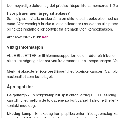
Den nøyaktige datoen og det presise tidspunktet annonseres 1-2 uk
Hvor på arenaen får jeg sitteplass?
Samtidig som vi alle ønsker å ha en ekte fotball-opplevelse med san
måte! Vær vennlig å huske at dine billetter er i seksjonen til hjemme
bli nektet inngang eller bortvist fra arenaen uten kompensasjon.
Arenaoversikt - Klikk
her
!
Viktig informasjon
ALLE BILLETTER er til hjemmesupporternes områder på tribunen. A
bli nektet adgang eller bortvist fra arenaen uten kompensasjon. Ven
Merk: vi aksepterer ikke bestillinger til europeiske kamper (Ca
nasjonalitet som bortelaget.
Åpningstider
Helgekamp
- En helgekamp blir spilt enten lørdag ELLER søndag.
kan bli flyttet mellom de to dagene på kort varsel. I sjeldne tilfeller
kontakt med deg.
Ukedag-kamp
- En ukedag-kamp spilles enten tirsdag, onsdag ELL