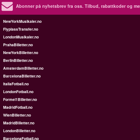
Abonner på nyhetsbrev fra oss. Tilbud, rabattkoder og me
NewYorkMusikaler.no
FlyplassTransfer.no
LondonMusikaler.no
PrahaBilletter.no
NewYorkBilletter.no
BerlinBilletter.no
AmsterdamBilletter.no
BarcelonaBilletter.no
ItaliaFotball.no
LondonFotball.no
Formel1Billetter.no
MadridFotball.no
WienBilletter.no
MadridBilletter.no
LondonBilletter.no
BarcelonaFotball.no