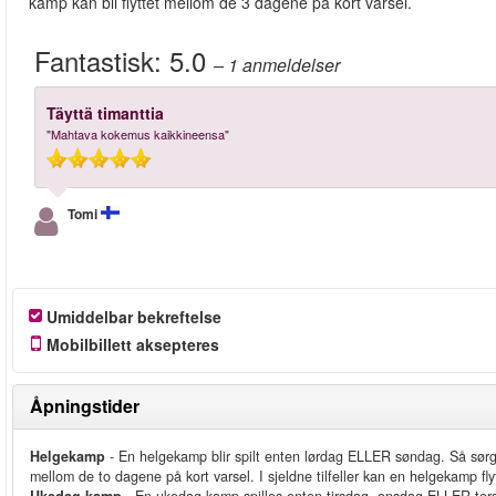
kamp kan bli flyttet mellom de 3 dagene på kort varsel.
Fantastisk:
5.0
– 1
anmeldelser
Täyttä timanttia
"Mahtava kokemus kaikkineensa"
Tomi
Umiddelbar bekreftelse
Mobilbillett aksepteres
Åpningstider
Helgekamp
- En helgekamp blir spilt enten lørdag ELLER søndag. Så sørg 
mellom de to dagene på kort varsel. I sjeldne tilfeller kan en helgekamp fly