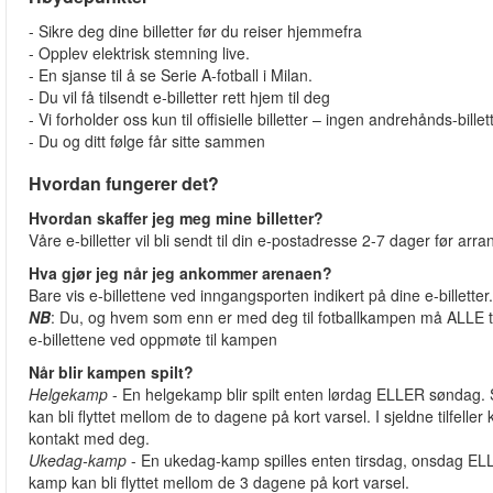
- Sikre deg dine billetter før du reiser hjemmefra
- Opplev elektrisk stemning live.
- En sjanse til å se Serie A-fotball i Milan.
- Du vil få tilsendt e-billetter rett hjem til deg
- Vi forholder oss kun til offisielle billetter – ingen andrehånds-bille
- Du og ditt følge får sitte sammen
Hvordan fungerer det?
Hvordan skaffer jeg meg mine billetter?
Våre e-billetter vil bli sendt til din e-postadresse 2-7 dager før arr
Hva gjør jeg når jeg ankommer arenaen?
Bare vis e-billettene ved inngangsporten indikert på dine e-billetter. 
NB
: Du, og hvem som enn er med deg til fotballkampen må ALLE ta
e-billettene ved oppmøte til kampen
Når blir kampen spilt?
Helgekamp
- En helgekamp blir spilt enten lørdag ELLER søndag. 
kan bli flyttet mellom de to dagene på kort varsel. I sjeldne tilfeller
kontakt med deg.
Ukedag-kamp
- En ukedag-kamp spilles enten tirsdag, onsdag ELLE
kamp kan bli flyttet mellom de 3 dagene på kort varsel.