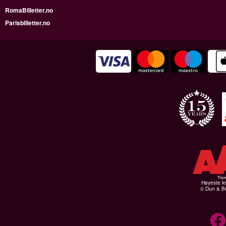
RomaBilletter.no
Parisbilletter.no
Høyeste kr
© Dun & Br