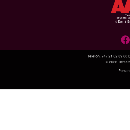
Høyeste kr
© Dun & Br
Telefon
:
+47 21 62 89 60
© 2026
Ticmat
Person