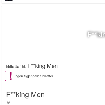
F**ki
F**king Men
Billetter til
:
Ingen tilgjengelige billetter
F**king Men