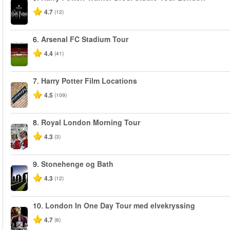
4.7
(12)
6.
Arsenal FC Stadium Tour
4.4
(41)
7.
Harry Potter Film Locations
4.5
(109)
8.
Royal London Morning Tour
4.3
(3)
9.
Stonehenge og Bath
4.3
(12)
10.
London In One Day Tour med elvekryssing
4.7
(6)