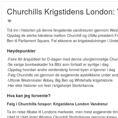
Churchills Krigstidens London:
Trå inn i historien på denne fengslende vandreturen gjennom Westm
Oppdag de sterke båndene mellom Churchill og USAs president Fra
Ben til Parliament Square. Føl ekkoene av krigsbeslutninger i Unde
Høydepunkter
-Feire 80-årsjubileet for D-dagen med denne uforglemmelige Churc
-Se varige bombeskader fra Blitz som fortsatt er synlige i dag
-Oppdag hvordan andre verdenskrig formet byen vi kjenner i dag
-Følg Churchills vei gjennom de avgjørende øyeblikkene under and
-Utforsk Westminster Abbey, Big Ben og Whitehalls krigshistorie
-Hør ekte historier om livet i krigsherjet Storbritannia
Hva kan jeg forvente?
Følg i Churchills fotspor: Krigstidens London Vandretur
Ta en reise tilbake til Londons mørkeste, men mest avgjørende t
1940 til 1945 ledet Winston Churchill Storbritannia gjennom krigen