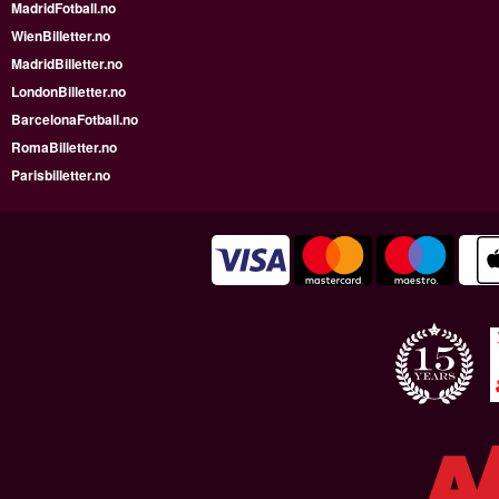
MadridFotball.no
WienBilletter.no
MadridBilletter.no
LondonBilletter.no
BarcelonaFotball.no
RomaBilletter.no
Parisbilletter.no