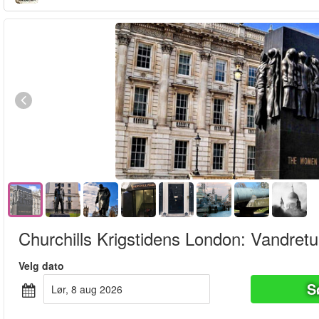
Churchills Krigstidens London: Vandretu
Velg dato
S
lør, 8 aug 2026