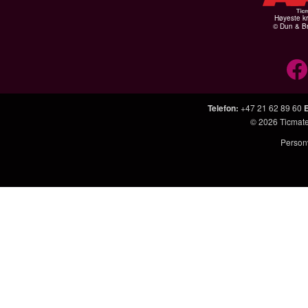
Høyeste kr
© Dun & Br
Telefon
:
+47 21 62 89 60
© 2026
Ticmat
Person