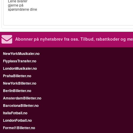
Lene svarer
gjerne på
spørsmålene dine
Abonner på nyhetsbrev fra oss. Tilbud, rabattkoder og me
NewYorkMusikaler.no
FlyplassTransfer.no
LondonMusikaler.no
PrahaBilletter.no
NewYorkBilletter.no
BerlinBilletter.no
AmsterdamBilletter.no
BarcelonaBilletter.no
ItaliaFotball.no
LondonFotball.no
Formel1Billetter.no