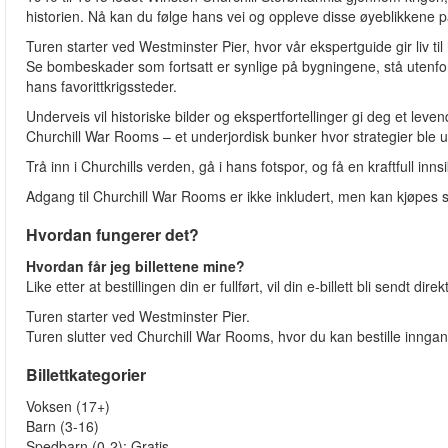
historien. Nå kan du følge hans vei og oppleve disse øyeblikkene p
Turen starter ved Westminster Pier, hvor vår ekspertguide gir liv ti
Se bombeskader som fortsatt er synlige på bygningene, stå utenf
hans favorittkrigssteder.
Underveis vil historiske bilder og ekspertfortellinger gi deg et leve
Churchill War Rooms – et underjordisk bunker hvor strategier ble ut
Trå inn i Churchills verden, gå i hans fotspor, og få en kraftfull inn
Adgang til Churchill War Rooms er ikke inkludert, men kan kjøpes 
Hvordan fungerer det?
Hvordan får jeg billettene mine?
Like etter at bestillingen din er fullført, vil din e-billett bli sendt dir
Turen starter ved Westminster Pier.
Turen slutter ved Churchill War Rooms, hvor du kan bestille inngan
Billettkategorier
Voksen (17+)
Barn (3-16)
Spedbarn (0-2): Gratis