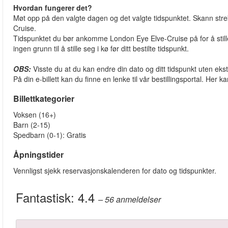
Hvordan fungerer det?
Møt opp på den valgte dagen og det valgte tidspunktet. Skann strekk
Cruise.
Tidspunktet du bør ankomme London Eye Elve-Cruise på for å stille 
ingen grunn til å stille seg i kø før ditt bestilte tidspunkt.
OBS:
Visste du at du kan endre din dato og ditt tidspunkt uten ek
På din e-billett kan du finne en lenke til vår bestillingsportal. Her
Billettkategorier
Voksen (16+)
Barn (2-15)
Spedbarn (0-1): Gratis
Åpningstider
Vennligst sjekk reservasjonskalenderen for dato og tidspunkter.
Fantastisk:
4.4
– 56
anmeldelser