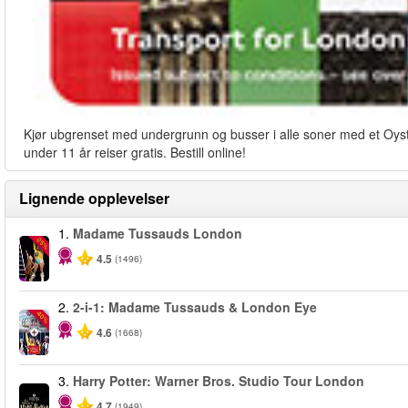
Kjør ubgrenset med undergrunn og busser i alle soner med et Oyste
under 11 år reiser gratis. Bestill online!
Lignende opplevelser
1.
Madame Tussauds London
-25%
4.5
(1496)
2.
2-i-1: Madame Tussauds & London Eye
-40%
4.6
(1668)
3.
Harry Potter: Warner Bros. Studio Tour London
4.7
(1949)