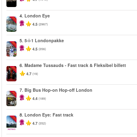
4.
London Eye
-25%
4.5
(2967)
5.
5-i-1 Londonpakke
-60%
4.5
(356)
6.
Madame Tussauds - Fast track & Fleksibel billett
-25%
4.7
(19)
7.
Big Bus Hop-on Hop-off London
-40%
4.4
(189)
8.
London Eye: Fast track
-15%
4.7
(352)