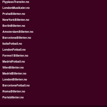
FlyplassTransfer.no
LondonMusikaler.no
PrahaBilletter.no
NewYorkBilletter.no
BerlinBilletter.no
AmsterdamBilletter.no
BarcelonaBilletter.no
ItaliaFotball.no
LondonFotball.no
Formel1Billetter.no
MadridFotball.no
WienBilletter.no
MadridBilletter.no
LondonBilletter.no
BarcelonaFotball.no
RomaBilletter.no
Parisbilletter.no