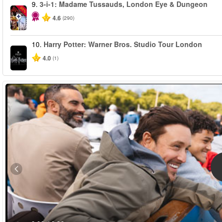
9.
3-i-1: Madame Tussauds, London Eye & Dungeon
-30%
4.6
(290)
10.
Harry Potter: Warner Bros. Studio Tour London
4.0
(1)