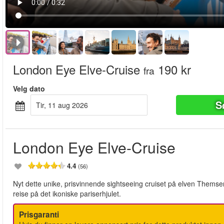
London Eye Elve-Cruise
190 kr
fra
Velg dato
S
tir, 11 aug 2026
London Eye Elve-Cruise
4.4
(56)
Nyt dette unike, prisvinnende sightseeing cruiset på elven Themsen! 
reise på det ikoniske pariserhjulet.
Prisgaranti