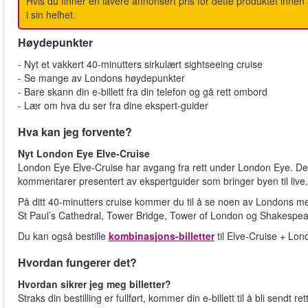
Hvis du finner en lavere annonsert pris for dette produktet innen 48
i sin helhet.
Høydepunkter
- Nyt et vakkert 40-minutters sirkulært sightseeing cruise
- Se mange av Londons høydepunkter
- Bare skann din e-billett fra din telefon og gå rett ombord
- Lær om hva du ser fra dine ekspert-guider
Hva kan jeg forvente?
Nyt London Eye Elve-Cruise
London Eye Elve-Cruise har avgang fra rett under London Eye. Dett
kommentarer presentert av ekspertguider som bringer byen til live
På ditt 40-minutters cruise kommer du til å se noen av Londons me
St Paul’s Cathedral, Tower Bridge, Tower of London og Shakespe
Du kan også bestille
kombinasjons-billetter
til Elve-Cruise + Lo
Hvordan fungerer det?
Hvordan sikrer jeg meg billetter?
Straks din bestilling er fullført, kommer din e-billett til å bli sendt ret