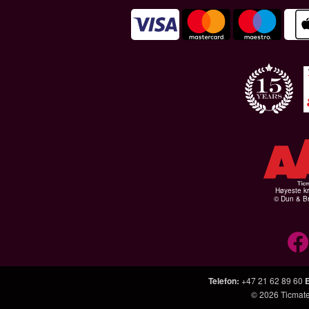
Høyeste kr
© Dun & Br
Telefon
:
+47 21 62 89 60
© 2026
Ticmat