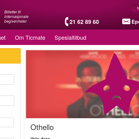
Billetter til
internasjonale
21 62 89 60
Ep
begivenheter
et
Om Ticmate
Spesialtilbud
Othello
Velg dato