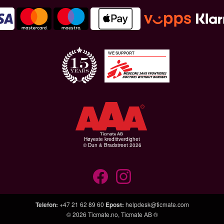
WE SUPPORT
Høyeste kredittverdighet
© Dun & Bradstreet 2026
Telefon
:
+47 21 62 89 60
Epost
:
helpdesk@ticmate.com
© 2026
Ticmate.no
,
Ticmate AB ®