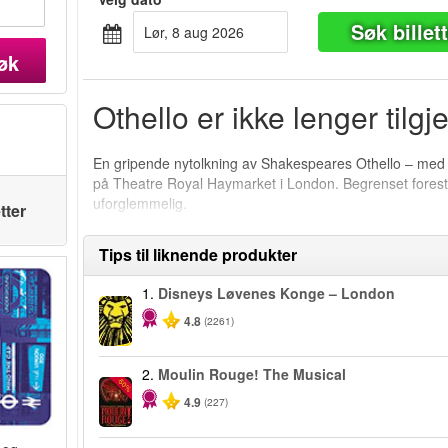
Søk billet
lør, 8 aug 2026
øk
Othello er ikke lenger tilgj
En gripende nytolkning av Shakespeares Othello – me
på Theatre Royal Haymarket i London. Begrenset foresti
uforglemmelig.
tter
Tips til liknende produkter
1.
Disneys Løvenes Konge – London
4.8
(2261)
2.
Moulin Rouge! The Musical
-50%
4.9
(227)