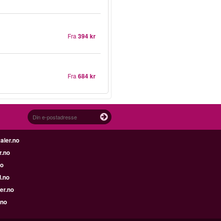
Fra
394 kr
Fra
684 kr
aler.no
r.no
no
l.no
er.no
.no