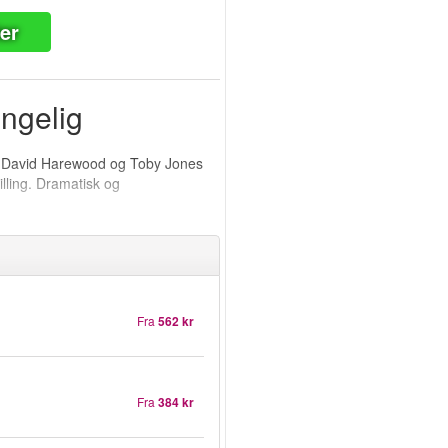
ter
engelig
d David Harewood og Toby Jones
lling. Dramatisk og
Fra
562 kr
Fra
384 kr