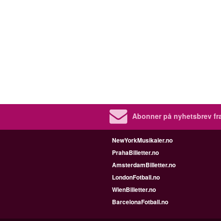
Abonner på nyhetsbrev fra
NewYorkMusikaler.no
PrahaBilletter.no
AmsterdamBilletter.no
LondonFotball.no
WienBilletter.no
BarcelonaFotball.no