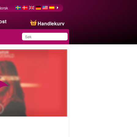
Norsk
ost
Handlekurv
Du har lagret dette
produktet på listen din