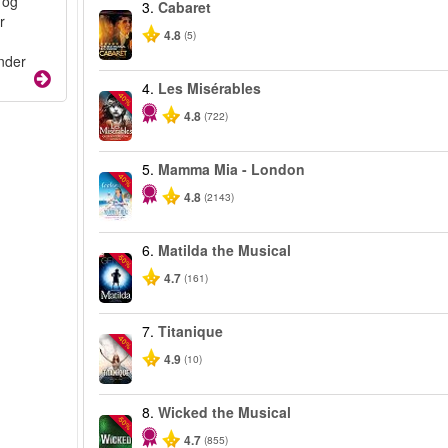
 og
3.
Cabaret
r
4.8
(5)
under
4.
Les Misérables
-40%
4.8
(722)
5.
Mamma Mia - London
-40%
4.8
(2143)
6.
Matilda the Musical
-50%
4.7
(161)
7.
Titanique
-40%
4.9
(10)
8.
Wicked the Musical
-50%
4.7
(855)