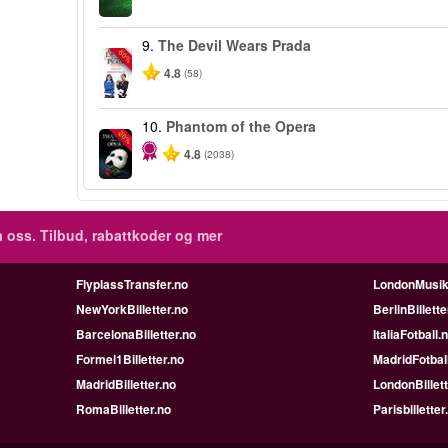
9.
The Devil Wears Prada
-50%
4.8
(58)
10.
Phantom of the Opera
-20%
4.8
(2038)
 oss. Tilbud, rabattkoder og mer
FlyplassTransfer.no
LondonMusik
NewYorkBilletter.no
BerlinBillette
BarcelonaBilletter.no
ItaliaFotball.
Formel1Billetter.no
MadridFotbal
MadridBilletter.no
LondonBillett
RomaBilletter.no
Parisbilletter