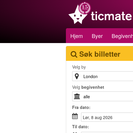
Hjem
Byer
Begivenh
Søk billetter
Velg by
Velg
begivenhet
Fra
dato
:
lør, 8 aug 2026
Til
dato
: