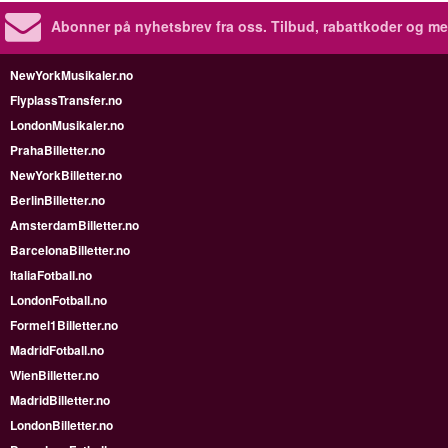
Abonner på nyhetsbrev fra oss. Tilbud, rabattkoder og me
NewYorkMusikaler.no
FlyplassTransfer.no
LondonMusikaler.no
PrahaBilletter.no
NewYorkBilletter.no
BerlinBilletter.no
AmsterdamBilletter.no
BarcelonaBilletter.no
ItaliaFotball.no
LondonFotball.no
Formel1Billetter.no
MadridFotball.no
WienBilletter.no
MadridBilletter.no
LondonBilletter.no