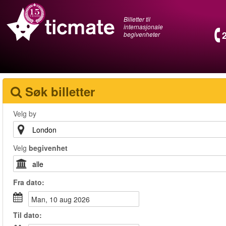
Billetter til
internasjonale
begivenheter
Søk billetter
Velg by
Velg
begivenhet
Fra
dato
:
man, 10 aug 2026
Til
dato
: