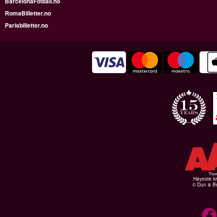
BarcelonaFotball.no
RomaBilletter.no
Parisbilletter.no
Høyeste kr
© Dun & Br