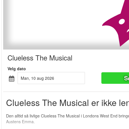
Clueless The Musical
Velg dato
S
man, 10 aug 2026
Clueless The Musical er ikke len
Den alltid så livlige Clueless The Musical i Londons West End brin
Austens Emma.