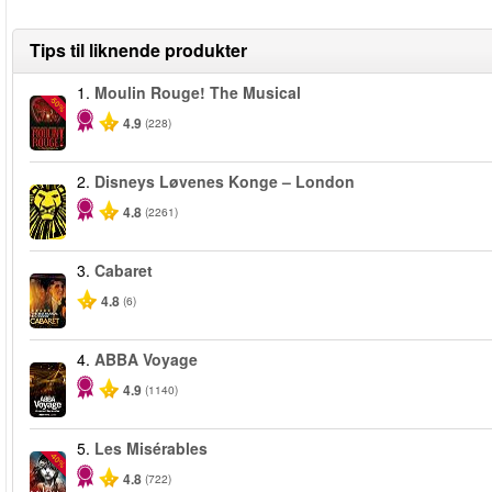
Tips til liknende produkter
1.
Moulin Rouge! The Musical
-50%
4.9
(228)
2.
Disneys Løvenes Konge – London
4.8
(2261)
3.
Cabaret
4.8
(6)
4.
ABBA Voyage
4.9
(1140)
5.
Les Misérables
-40%
4.8
(722)