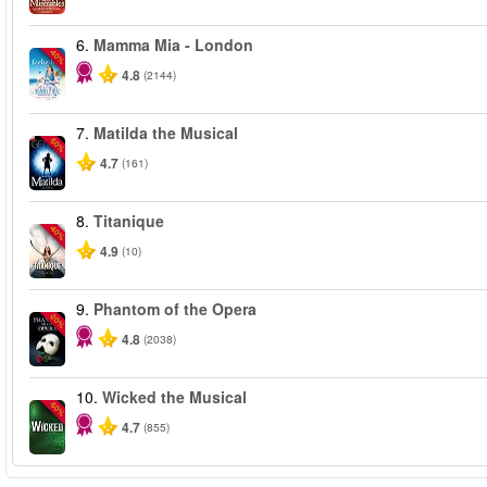
6.
Mamma Mia - London
-40%
4.8
(2144)
7.
Matilda the Musical
-50%
4.7
(161)
8.
Titanique
-40%
4.9
(10)
9.
Phantom of the Opera
-20%
4.8
(2038)
10.
Wicked the Musical
-50%
4.7
(855)