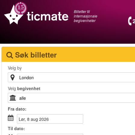
Billetter til
internasjonale
begivenheter
Søk billetter
Velg by
Velg
begivenhet
Fra
dato
:
lør, 8 aug 2026
Til
dato
: