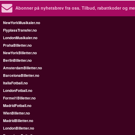
Abonner på nyhetsbrev fra oss. Tilbud, rabattkoder og me
NewYorkMusikaler.no
FlyplassTransfer.no
LondonMusikaler.no
PrahaBilletter.no
NewYorkBilletter.no
BerlinBilletter.no
AmsterdamBilletter.no
BarcelonaBilletter.no
ItaliaFotball.no
LondonFotball.no
Formel1Billetter.no
MadridFotball.no
WienBilletter.no
MadridBilletter.no
LondonBilletter.no