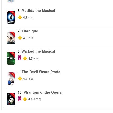
6.
Matilda the Musical
-50%
4.7
(161)
7.
Titanique
-40%
4.9
(10)
8.
Wicked the Musical
-50%
4.7
(855)
9.
The Devil Wears Prada
-50%
4.8
(58)
10.
Phantom of the Opera
-20%
4.8
(2038)