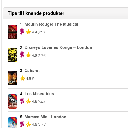
Tips til liknende produkter
1.
Moulin Rouge! The Musical
-50%
4.9
(227)
2.
Disneys Løvenes Konge – London
4.8
(2261)
3.
Cabaret
4.8
(5)
4.
Les Misérables
-40%
4.8
(722)
5.
Mamma Mia - London
-40%
4.8
(2143)