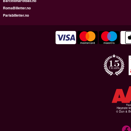
BarcelonaFotball.no
RomaBilletter.no
Parisbilletter.no
Høyeste kr
© Dun & Br