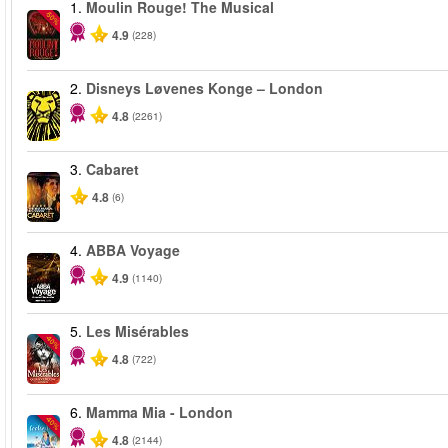
1.
Moulin Rouge! The Musical
-50%
4.9
(228)
2.
Disneys Løvenes Konge – London
4.8
(2261)
3.
Cabaret
4.8
(6)
4.
ABBA Voyage
4.9
(1140)
5.
Les Misérables
-40%
4.8
(722)
6.
Mamma Mia - London
-40%
4.8
(2144)