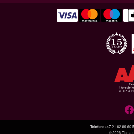
Høyeste kr
© Dun & Br
Telefon
:
+47 21 62 89 60
© 2026
Ticmat