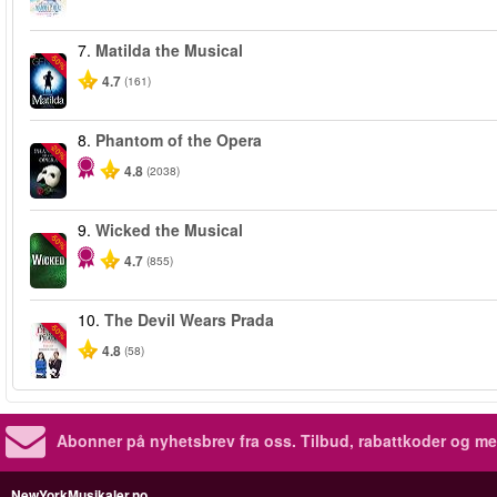
7.
Matilda the Musical
-50%
4.7
(161)
8.
Phantom of the Opera
-20%
4.8
(2038)
9.
Wicked the Musical
-50%
4.7
(855)
10.
The Devil Wears Prada
-50%
4.8
(58)
Abonner på nyhetsbrev fra oss. Tilbud, rabattkoder og me
NewYorkMusikaler.no