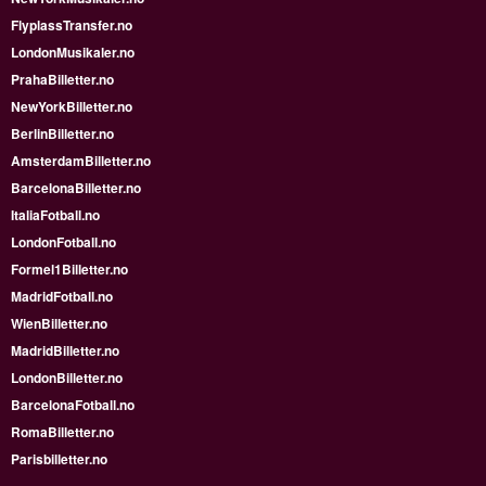
FlyplassTransfer.no
LondonMusikaler.no
PrahaBilletter.no
NewYorkBilletter.no
BerlinBilletter.no
AmsterdamBilletter.no
BarcelonaBilletter.no
ItaliaFotball.no
LondonFotball.no
Formel1Billetter.no
MadridFotball.no
WienBilletter.no
MadridBilletter.no
LondonBilletter.no
BarcelonaFotball.no
RomaBilletter.no
Parisbilletter.no