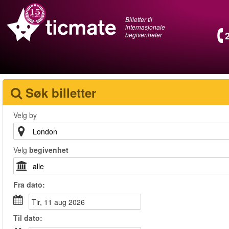
Billetter til
internasjonale
begivenheter
Søk billetter
Velg by
Velg
begivenhet
Fra
dato
:
tir, 11 aug 2026
Til
dato
: