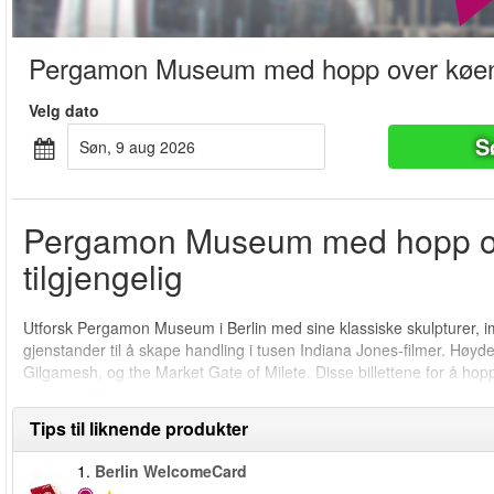
Pergamon Museum med hopp over køe
Velg dato
S
søn, 9 aug 2026
Pergamon Museum med hopp ove
tilgjengelig
Utforsk Pergamon Museum i Berlin med sine klassiske skulpturer, im
gjenstander til å skape handling i tusen Indiana Jones-filmer. Høyd
Gilgamesh, og the Market Gate of Milete. Disse billettene for å hop
beste på Museum Island - det er et av de fineste i hele verden.
Tips til liknende produkter
1.
Berlin WelcomeCard