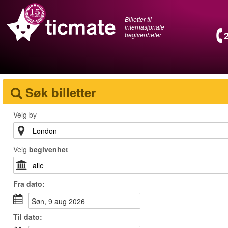
Billetter til
internasjonale
begivenheter
Søk billetter
Velg by
Velg
begivenhet
Fra
dato
:
søn, 9 aug 2026
Til
dato
: