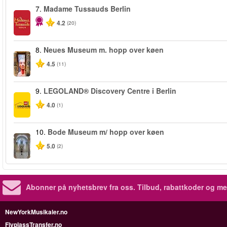
7.
Madame Tussauds Berlin
4.2
(20)
8.
Neues Museum m. hopp over køen
4.5
(11)
9.
LEGOLAND® Discovery Centre i Berlin
4.0
(1)
10.
Bode Museum m/ hopp over køen
5.0
(2)
Abonner på nyhetsbrev fra oss. Tilbud, rabattkoder og me
NewYorkMusikaler.no
FlyplassTransfer.no