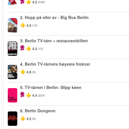
4.5
(438)
2.
Hopp på eller av - Big Bus Berlin
-40%
4.5
(10)
3.
Berlin TV‑tårn + restaurantbillett
4.3
(12)
4.
Berlin TV-tårnets høyeste frokost
4.9
(9)
5.
TV-tårnet i Berlin: Slipp køen
4.4
(224)
6.
Berlin Dungeon
4.2
(6)