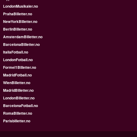
LondonMusikaler.no
PrahaBilletter.no
NewYorkBilletter.no
BerlinBilletter.no
AmsterdamBilletter.no
BarcelonaBilletter.no
ItaliaFotball.no
LondonFotball.no
Formel1Billetter.no
MadridFotball.no
WienBilletter.no
MadridBilletter.no
LondonBilletter.no
BarcelonaFotball.no
RomaBilletter.no
Parisbilletter.no