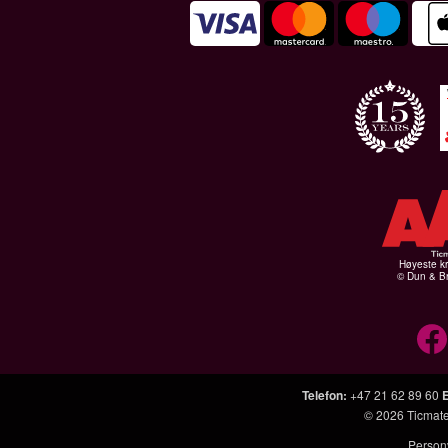
Høyeste kr
© Dun & Br
Telefon
:
+47 21 62 89 60
© 2026
Ticmat
Person