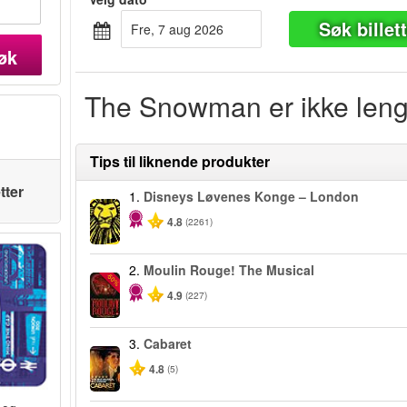
Søk billet
fre, 7 aug 2026
øk
The Snowman er ikke lenge
Tips til liknende produkter
tter
1.
Disneys Løvenes Konge – London
4.8
(2261)
2.
Moulin Rouge! The Musical
-50%
4.9
(227)
3.
Cabaret
4.8
(5)