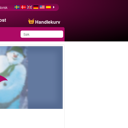
Norsk
ost
Handlekurv
Du har lagret dette
produktet på listen din