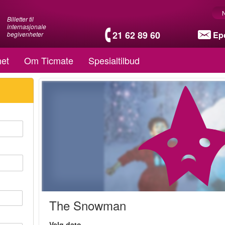
Billetter til
internasjonale
21 62 89 60
Ep
begivenheter
et
Om Ticmate
Spesialtilbud
The Snowman
Velg dato