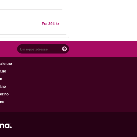
Fra
394 kr
aler.no
r.no
no
l.no
er.no
.no