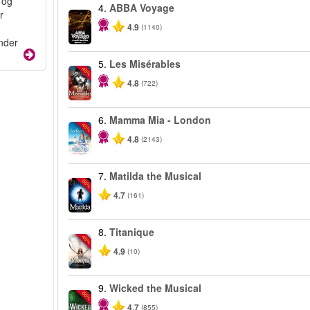
 og
4.
ABBA Voyage
r
4.9
(1140)
under
5.
Les Misérables
-40%
4.8
(722)
6.
Mamma Mia - London
-40%
4.8
(2143)
7.
Matilda the Musical
-50%
4.7
(161)
8.
Titanique
-40%
4.9
(10)
9.
Wicked the Musical
-50%
4.7
(855)