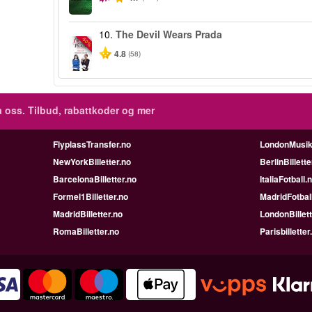
10.
The Devil Wears Prada
-50%
4.8
(58)
 oss. Tilbud, rabattkoder og mer
FlyplassTransfer.no
LondonMusik
NewYorkBilletter.no
BerlinBillette
BarcelonaBilletter.no
ItaliaFotball.
Formel1Billetter.no
MadridFotbal
MadridBilletter.no
LondonBillett
RomaBilletter.no
Parisbilletter