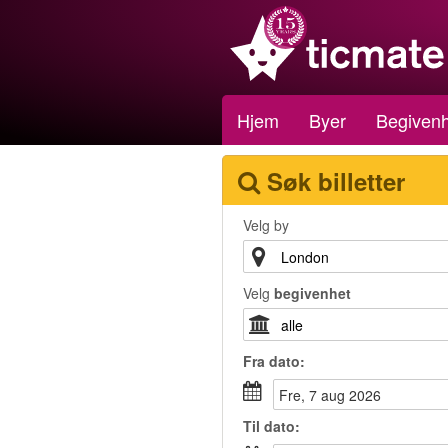
Hjem
Byer
Begivenh
Søk billetter
Velg by
Velg
begivenhet
Fra
dato
:
fre, 7 aug 2026
Til
dato
: