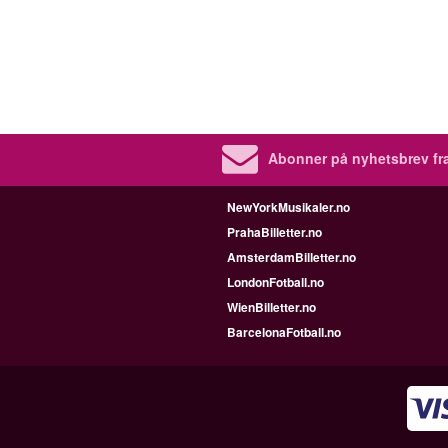
Abonner på nyhetsbrev fra
NewYorkMusikaler.no
PrahaBilletter.no
AmsterdamBilletter.no
LondonFotball.no
WienBilletter.no
BarcelonaFotball.no