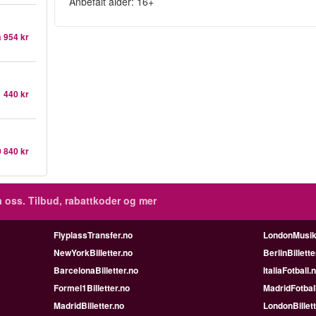
Anbefalt alder: 16+
a
954 kr
1 440 kr
 840 kr
 oss. Tilbud, rabattkoder og mer
FlyplassTransfer.no
LondonMusik
NewYorkBilletter.no
BerlinBillette
BarcelonaBilletter.no
ItaliaFotball.
Formel1Billetter.no
MadridFotbal
MadridBilletter.no
LondonBillett