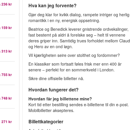
a
236 kr
Hva kan jeg forvente?
Gjør deg klar for kvikk dialog, rampete intriger og herlig
romantikk i en ny, energisk oppsetning.
a
159 kr
Beatrice og Benedick leverer gnistrende ordvekslinger,
fast bestemt på aldri å forelske seg – helt til vennene
deres griper inn. Samtidig trues forholdet mellom Claud
og Hero av en ond løgn.
a
313 kr
Vil kjærligheten seire over stolthet og fordommer?
En klassiker som fortsatt føles frisk mer enn 400 år
senere – perfekt for en sommerkveld i London.
a
755 kr
Sikre dine offisielle billetter nå.
Hvordan fungerer det?
a
748 kr
Hvordan får jeg billettene mine?
Kort tid etter bestilling sendes e-billettene til din e-post.
Mobilbilletter aksepteres.
Billettkategorier
1 271 kr