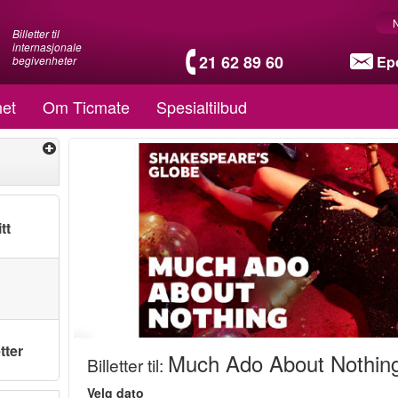
Billetter til
internasjonale
21 62 89 60
Ep
begivenheter
et
Om Ticmate
Spesialtilbud
tt
tter
Much Ado About Nothin
Billetter til
:
Velg dato