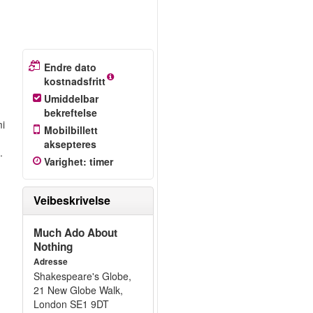
Endre dato
kostnadsfritt
Umiddelbar
bekreftelse
mi
Mobilbillett
aksepteres
.
Varighet
:
timer
Veibeskrivelse
Much Ado About
Nothing
Adresse
Shakespeare's Globe,
21 New Globe Walk,
London SE1 9DT