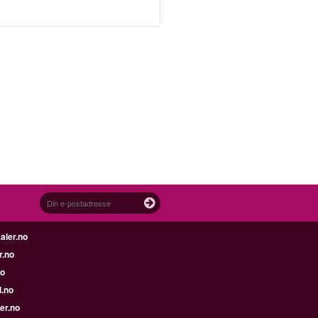
aler.no
r.no
no
l.no
er.no