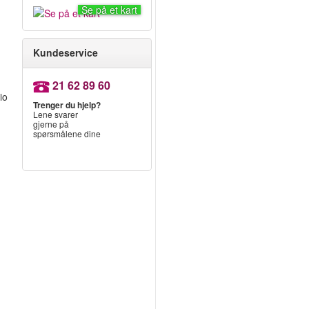
Se på et kart
Kundeservice
21 62 89 60
io
Trenger du hjelp?
Lene svarer
gjerne på
spørsmålene dine