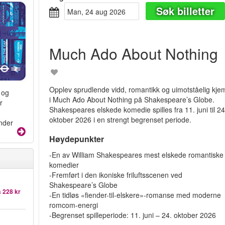
Søk billetter
man, 24 aug 2026
Much Ado About Nothing
Opplev sprudlende vidd, romantikk og uimotståelig kje
 og
i Much Ado About Nothing på Shakespeare’s Globe.
r
Shakespeares elskede komedie spilles fra 11. juni til 24
oktober 2026 i en strengt begrenset periode.
under
Høydepunkter
-En av William Shakespeares mest elskede romantiske
komedier
-Fremført i den ikoniske friluftsscenen ved
Shakespeare’s Globe
a
228 kr
-En tidløs «fiender-til-elskere»-romanse med moderne
romcom-energi
-Begrenset spilleperiode: 11. juni – 24. oktober 2026