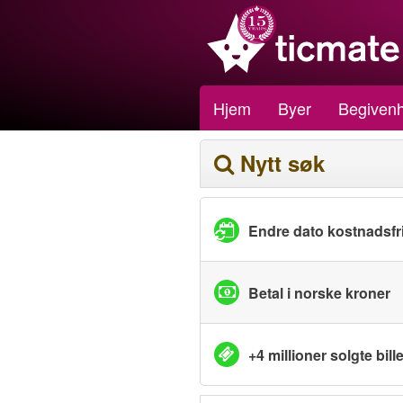
Hjem
Byer
Begivenh
Nytt søk
Endre dato kostnadsfri
Betal i norske kroner
+4 millioner solgte bille