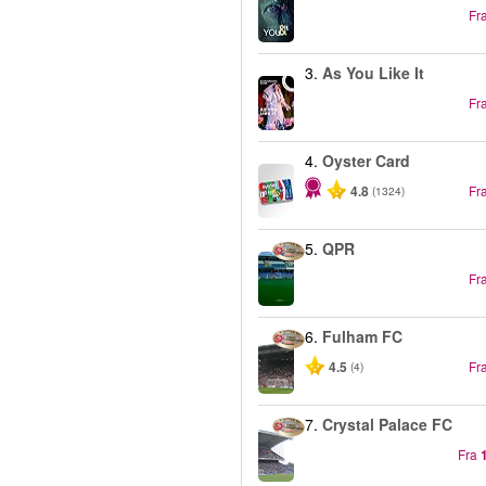
Fr
3.
As You Like It
Fr
4.
Oyster Card
4.8
Fr
(1324)
5.
QPR
Fr
6.
Fulham FC
4.5
Fr
(4)
7.
Crystal Palace FC
Fra