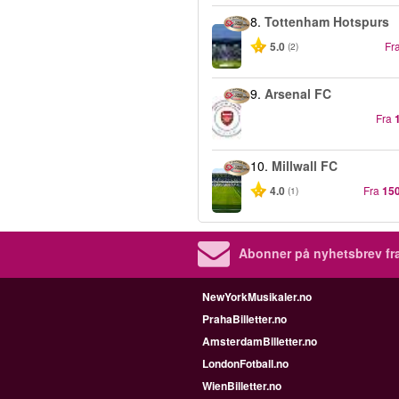
8.
Tottenham Hotspurs
5.0
Fr
(2)
9.
Arsenal FC
Fra
10.
Millwall FC
4.0
Fra
150
(1)
Abonner på nyhetsbrev fra
NewYorkMusikaler.no
PrahaBilletter.no
AmsterdamBilletter.no
LondonFotball.no
WienBilletter.no