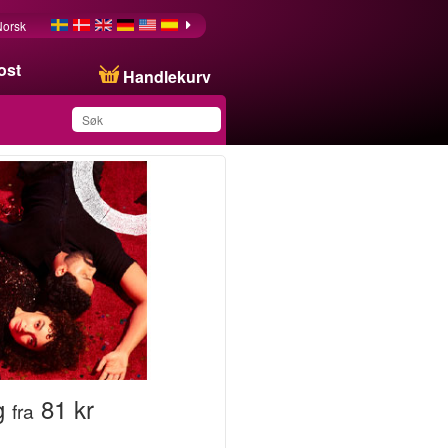
Norsk
ost
Handlekurv
Du har lagret dette
produktet på listen din
g
81 kr
fra